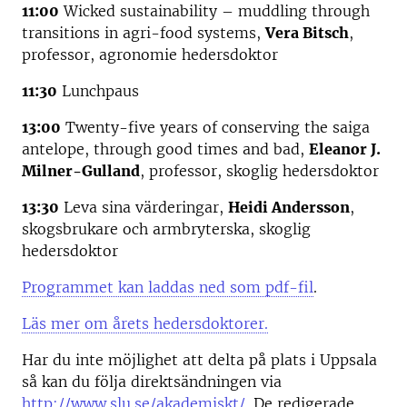
11:00
Wicked sustainability – muddling through
transitions in agri-food systems,
Vera Bitsch
,
professor, agronomie hedersdoktor
11:30
Lunchpaus
13:00
Twenty-five years of conserving the saiga
antelope, through good times and bad,
Eleanor J.
Milner-Gulland
, professor, skoglig hedersdoktor
13:30
Leva sina värderingar,
Heidi Andersson
,
skogsbrukare och armbryterska, skoglig
hedersdoktor
Programmet kan laddas ned som pdf-fil
.
Läs mer om årets hedersdoktorer.
Har du inte möjlighet att delta på plats i Uppsala
så kan du följa direktsändningen via
http://www.slu.se/akademiskt/
. De redigerade