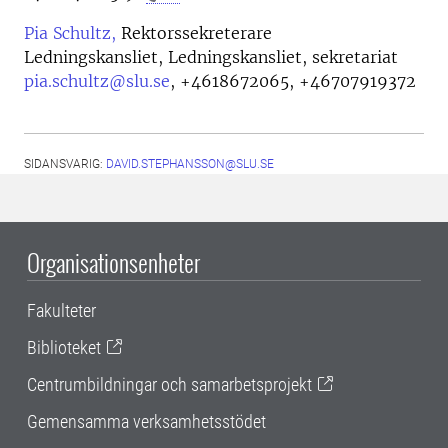
Pia Schultz,
Rektorssekreterare
Ledningskansliet, Ledningskansliet, sekretariat
pia.schultz@slu.se
,
+4618672065, +46707919372
SIDANSVARIG:
DAVID.STEPHANSSON@SLU.SE
Organisationsenheter
Fakulteter
Biblioteket
Centrumbildningar och samarbetsprojekt
Gemensamma verksamhetsstödet