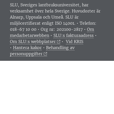
SLU, Sveriges lantbruksuniversitet, har
verksamhet över hela Sverige. Huvudorter är
Alnarp, Uppsala och Umeå.
SLU är
miljöcertifierat enligt ISO 14001. •
Telefon:
018-67 10 00 • Org nr: 202100-2817 •
Om
medarbetarwebben
•
SLU:s fakturaadress
•
Om SLU:s webbplatser
•
Vid KRIS
•
Hantera kakor
•
Behandling av
personuppgifter