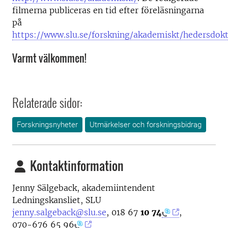
filmerna publiceras en tid efter föreläsningarna
på
https://www.slu.se/forskning/akademiskt/hedersdokt
Varmt välkommen!
Relaterade sidor:
Forskningsnyheter
Utmärkelser och forskningsbidrag
Kontaktinformation
Jenny Sälgeback, akademiintendent
Ledningskansliet, SLU
jenny.salgeback@slu.se
, 0
18 67
10 74
,
0
70-676 65 96