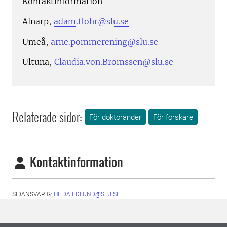
Kontaktinformation
Alnarp,
adam.flohr@slu.se
Umeå,
arne.pommerening@slu.se
Ultuna,
Claudia.von.Bromssen@slu.se
Relaterade sidor:
För doktorander
För forskare
Kontaktinformation
SIDANSVARIG:
HILDA.EDLUND@SLU.SE