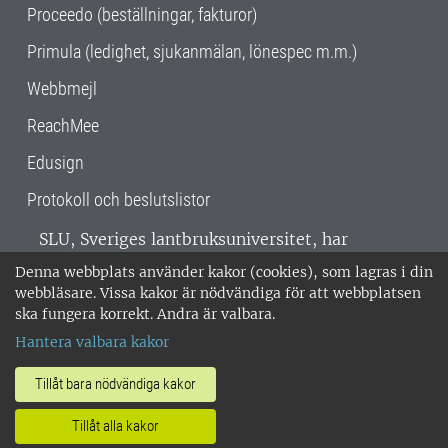
Proceedo (beställningar, fakturor)
Primula (ledighet, sjukanmälan, lönespec m.m.)
Webbmejl
ReachMee
Edusign
Protokoll och beslutslistor
SLU, Sveriges lantbruksuniversitet, har
verksamhet över hela Sverige. Huvudorter är
Denna webbplats använder kakor (cookies), som lagras i din
Alnarp, Uppsala och Umeå.
SLU är
webbläsare. Vissa kakor är nödvändiga för att webbplatsen
miljöcertifierat enligt ISO 14001. •
Telefon:
ska fungera korrekt. Andra är valbara.
018-67 10 00 • Org nr: 202100-2817 •
Om
Hantera valbara kakor
medarbetarwebben
•
SLU:s fakturaadress
•
Om SLU:s webbplatser
•
Vid KRIS
Tillåt bara nödvändiga kakor
•
Hantera kakor
•
Behandling av
Tillåt alla kakor
personuppgifter