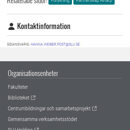
Relaterade sidor:
Forskning
Partnerskap Alnarp
Kontaktinformation
SIDANSVARIG:
HANNA.WEIBER.POST@SLU.SE
Organisationsenheter
Fakulteter
Biblioteket
Centrumbildningar och samarbetsprojekt
Gemensamma verksamhetsstödet
SLU Holding