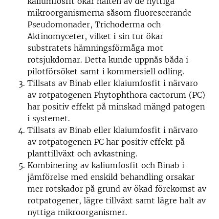
kaliumfosfit ökar halten av de nyttiga
mikroorganismerna såsom fluorescerande
Pseudomonader, Trichoderma och
Aktinomyceter, vilket i sin tur ökar
substratets hämningsförmåga mot
rotsjukdomar. Detta kunde uppnås båda i
pilotförsöket samt i kommersiell odling.
Tillsats av Binab eller klaiumfosfit i närvaro
av rotpatogenen Phytophthora cactorum (PC)
har positiv effekt på minskad mängd patogen
i systemet.
Tillsats av Binab eller klaiumfosfit i närvaro
av rotpatogenen PC har positiv effekt på
planttillväxt och avkastning.
Kombinering av kaliumfosfit och Binab i
jämförelse med enskild behandling orsakar
mer rotskador på grund av ökad förekomst av
rotpatogener, lägre tillväxt samt lägre halt av
nyttiga mikroorganismer.