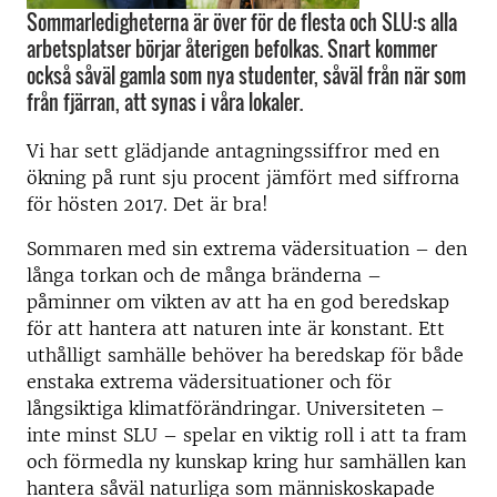
Sommarledigheterna är över för de flesta och SLU:s alla
arbetsplatser börjar återigen befolkas. Snart kommer
också såväl gamla som nya studenter, såväl från när som
från fjärran, att synas i våra lokaler.
Vi har sett glädjande antagningssiffror med en
ökning på runt sju procent jämfört med siffrorna
för hösten 2017. Det är bra!
Sommaren med sin extrema vädersituation – den
långa torkan och de många bränderna –
påminner om vikten av att ha en god beredskap
för att hantera att naturen inte är konstant. Ett
uthålligt samhälle behöver ha beredskap för både
enstaka extrema vädersituationer och för
långsiktiga klimatförändringar. Universiteten –
inte minst SLU – spelar en viktig roll i att ta fram
och förmedla ny kunskap kring hur samhällen kan
hantera såväl naturliga som människoskapade