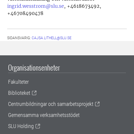
ingrid.wesstrom@slu.se
,
+4618673492,
+46708490478
SIDANSVARIG:
CAJSA.LITHELL@SLU.SE
Organisationsenheter
Fakulteter
Biblioteket
Centrumbildningar och samarbetsprojekt
Gemensamma verksamhetsstödet
SLU Holding