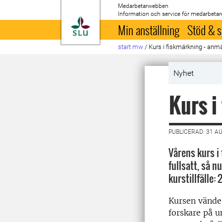
Medarbetarwebben
Information och service för medarbetar
Till startsida
Min anställning
Stöd & s
start mw
/
Kurs i fiskmärkning - anmä
Nyhet
Kurs i
PUBLICERAD: 31 A
Vårens kurs i
fullsatt, så n
kurstillfälle:
Kursen vänder
forskare på u