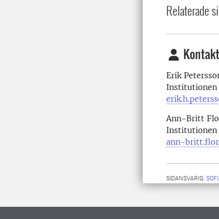
Relaterade si
Kontakt
Erik Petersso
Institutionen
erik.h.peters
Ann-Britt Flo
Institutionen
ann-britt.flo
SIDANSVARIG:
SOF