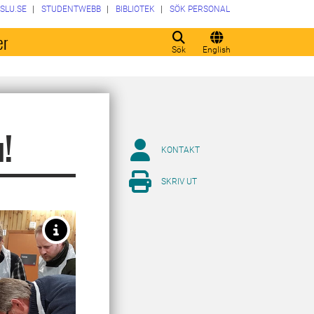
SLU.SE
STUDENTWEBB
BIBLIOTEK
SÖK PERSONAL
er
Sök
English
u!
KONTAKT
SKRIV UT