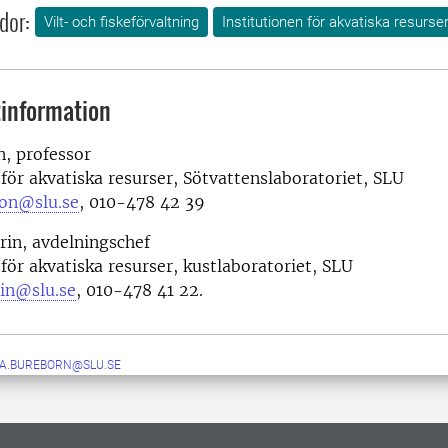
dor:
Vilt- och fiskeförvaltning
Institutionen för akvatiska resurse
information
n, professor
 för akvatiska resurser, Sötvattenslaboratoriet, SLU
son@slu.se
, 010-478 42 39
rin, avdelningschef
 för akvatiska resurser, kustlaboratoriet, SLU
rin@slu.se
, 010-478 41 22.
IA.BUREBORN@SLU.SE