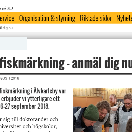
e på SLU
ervice
Organisation & styrning
Riktade sidor
Nyhet
l dig nu!
 fiskmärkning - anmäl dig n
UGUSTI 2018
 fiskmärkning i Älvkarleby var
u erbjuder vi ytterligare ett
 26-27 september 2018.
 sig till doktorander och
niversitet och högskolor,