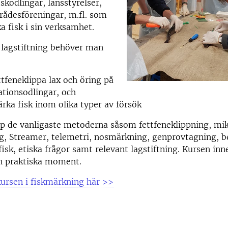
skodlingar, länsstyrelser,
rådesföreningar, m.fl. som
 fisk i sin verksamhet.
 lagstiftning behöver man
ettfeneklippa lax och öring på
tionsodlingar, och
ärka fisk inom olika typer av försök
p de vanligaste metoderna såsom fettfeneklippning, mik
ag, Streamer, telemetri, nosmärkning, genprovtagning, 
fisk, etiska frågor samt relevant lagstiftning. Kursen inn
ch praktiska moment.
ursen i fiskmärkning här >>