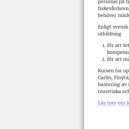
personal på fi
fiskevårdsom
behöver märka
Enligt svensk
utbildning
för att f
kompensa
för att m
Kursen tar up
Carlin, Floyt
hantering av 
teoretiska o
Läs mer om k