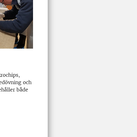
rochips,
bedövning och
ehåller både