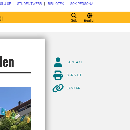
SLU.SE
STUDENTWEBB
BIBLIOTEK
SÖK PERSONAL
er
Sök
English
alen
KONTAKT
SKRIV UT
LÄNKAR