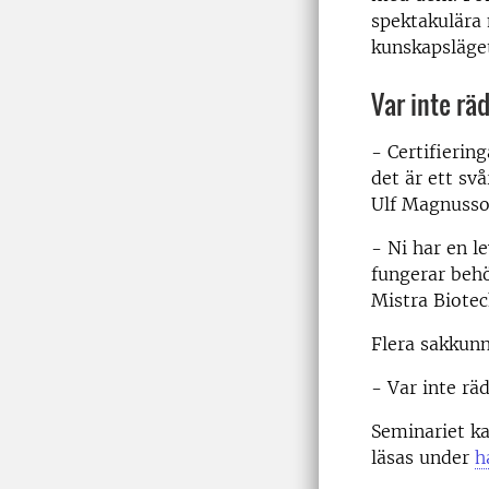
spektakulära
kunskapsläget 
Var inte rä
- Certifierin
det är ett sv
Ulf Magnusso
- Ni har en l
fungerar behö
Mistra Biotec
Flera sakkun
- Var inte rä
Seminariet k
läsas under
h