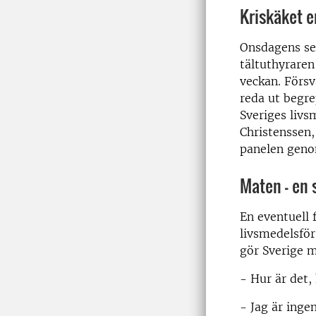
Kriskäket e
Onsdagens s
tältuthyraren
veckan. Förs
reda ut begre
Sveriges livs
Christenssen
panelen geno
Maten – en 
En eventuell 
livsmedelsför
gör Sverige 
- Hur är det,
- Jag är inge