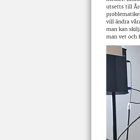
utsetts till 
problematiken
vill ändra vå
man kan skil
man vet och f