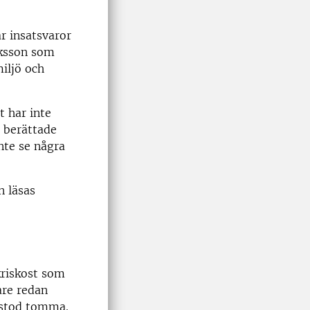
r insatsvaror
iksson som
miljö och
t har inte
, berättade
nte se några
n läsas
kriskost som
are redan
 stod tomma.