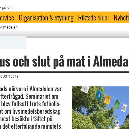
e på SLU
ervice
Organisation & styrning
Riktade sidor
Nyhet
i Almedalen
hus och slut på mat i Almed
UGUSTI 2018
ods närvaro i Almedalen var
efterfrågad. Seminariet om
 blev fullsatt trots fotbolls-
et om livsmedelsberedskap
mest besökta i tältet på
 det efterföljande minglets