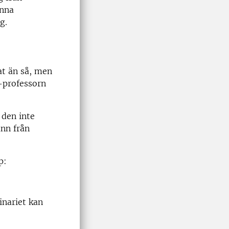
änna
g.
rat än så, men
-professorn
 den inte
ann från
p:
inariet kan