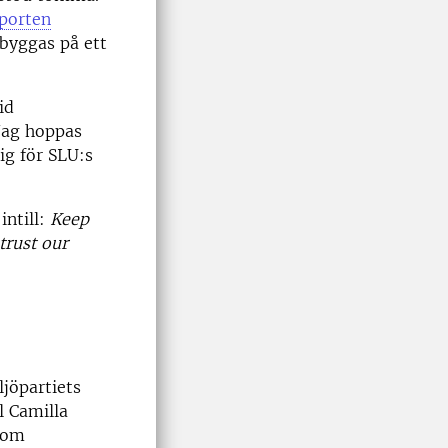
porten
byggas på ett
id
 Jag hoppas
ig för SLU:s
intill:
Keep
trust our
jöpartiets
l Camilla
 om