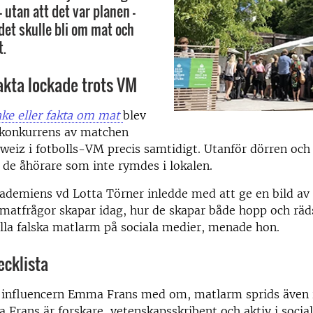
– utan att det var planen –
det skulle bli om mat och
t.
fakta lockade trots VM
ke eller fakta om mat
blev
s konkurrens av matchen
weiz i fotbolls-VM precis samtidigt. Utanför dörren oc
 de åhörare som inte rymdes i lokalen.
demiens vd Lotta Törner inledde med att ge en bild av 
tfrågor skapar idag, hur de skapar både hopp och rädsl
ylla falska matlarm på sociala medier, menade hon.
ecklista
 influencern Emma Frans med om, matlarm sprids även i 
Frans är forskare, vetenskapsskribent och aktiv i socia