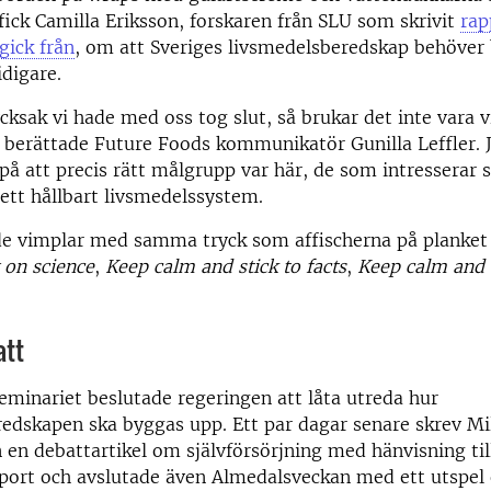
fick Camilla Eriksson, forskaren från SLU som skrivit
rap
gick från
, om att Sveriges livsmedelsberedskap behöver 
idigare.
cksak vi hade med oss tog slut, så brukar det inte vara v
, berättade Future Foods kommunikatör Gunilla Leffler.
 på att precis rätt målgrupp var här, de som intresserar s
 ett hållbart livsmedelssystem.
de vimplar med samma tryck som affischerna på planket 
 on science
,
Keep calm and stick to facts
,
Keep calm and 
att
eminariet beslutade regeringen att låta utreda hur
edskapen ska byggas upp. Ett par dagar senare skrev Mil
n en debattartikel om självförsörjning med hänvisning til
pport och avslutade även Almedalsveckan med ett utspel