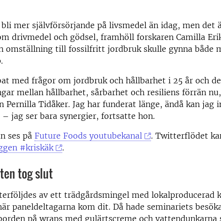
 bli mer självförsörjande på livsmedel än idag, men det ä
om drivmedel och gödsel, framhöll forskaren Camilla Er
 omställning till fossilfritt jordbruk skulle gynna både 
.
bat med frågor om jordbruk och hållbarhet i 25 år och de
ngar mellan hållbarhet, sårbarhet och resiliens förrän nu
 Pernilla Tidåker. Jag har funderat länge, ändå kan jag i
 – jag ser bara synergier, fortsatte hon.
an ses på
Future Foods youtubekanal
. Twitterflödet ka
ggen #kriskäk
.
ten tog slut
terföljdes av ett trädgårdsmingel med lokalproducerad 
 när paneldeltagarna kom dit. Då hade seminariets besök
 borden på wraps med gulärtscreme och vattendunkarna