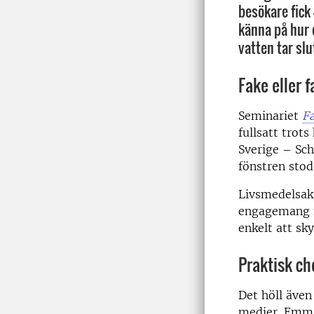
besökare fick 
känna på hur 
vatten tar slu
Fake eller 
Seminariet
Fa
fullsatt trot
Sverige – Sch
fönstren stod
Livsmedelsaka
engagemang ma
enkelt att sk
Praktisk ch
Det höll även
medier. Emma 