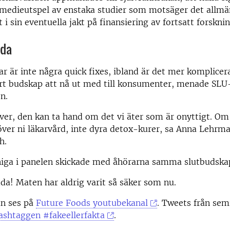
 medieutspel av enstaka studier som motsäger det allm
i sin eventuella jakt på finansiering av fortsatt forsknin
dda
gar är inte några quick fixes, ibland är det mer komplice
årt budskap att nå ut med till konsumenter, menade SLU
n.
ever, den kan ta hand om det vi äter som är onyttigt. Om
ver ni läkarvård, inte dyra detox-kurer, sa Anna Lehrm
h.
niga i panelen skickade med åhörarna samma slutbudska
dda! Maten har aldrig varit så säker som nu.
an ses på
Future Foods youtubekanal
. Tweets från sem
ashtaggen #fakeellerfakta
.