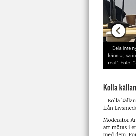
Previou
– Dela inte n
känslor, sa 
mat". Foto: Gu
Kolla källa
- Kolla källa
från Livsmede
Moderator An
att mötas i e
med dem. Fors