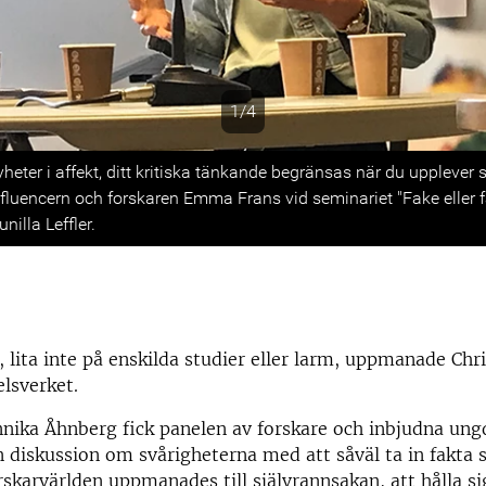
1/4
s
yheter i affekt, ditt kritiska tänkande begränsas när du upplever 
influencern och forskaren Emma Frans vid seminariet "Fake eller
nilla Leffler.
n
n, lita inte på enskilda studier eller larm, uppmanade Chr
lsverket.
nika Åhnberg fick panelen av forskare och inbjudna ung
n diskussion om svårigheterna med att såväl ta in fakta 
karvärlden uppmanades till självrannsakan, att hålla si