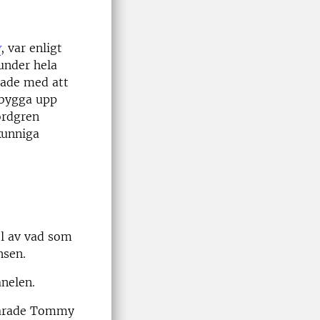
g
, var enligt
 under hela
jade med att
 bygga upp
ordgren
kunniga
el av vad som
nsen.
anelen.
svarade Tommy