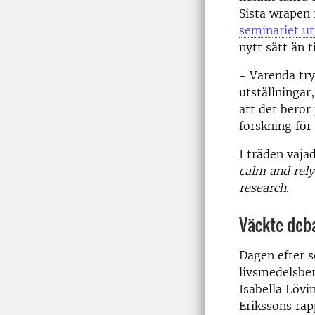
Sista wrapen 
seminariet ut
nytt sätt än t
- Varenda try
utställningar
att det beror
forskning för
I träden vaja
calm and rely
research
.
Väckte deb
Dagen efter s
livsmedelsber
Isabella Lövi
Erikssons ra