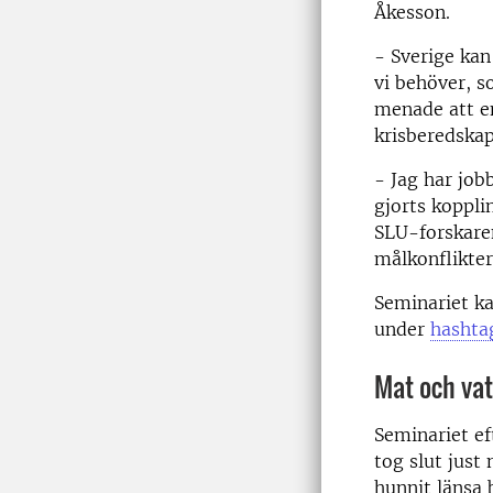
Åkesson.
- Sverige kan
vi behöver, s
menade att en
krisberedskap
- Jag har job
gjorts koppli
SLU-forskaren
målkonflikter
Seminariet k
under
hashta
Mat och vat
Seminariet ef
tog slut just
hunnit länsa