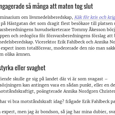
ngagerade så många att maten tog slut
eminarium om livsmedelsberedskap,
Käk för kris och kri
 på Hästgatan det som dragit flest besökare till platsen
varsberedningens huvudsekreterare Tommy Åkesson bör
ppen och redogöra för försvarsberedningens förslag att
medelsberedskap. Vicerektor Erik Fahlbeck och Annika N
, expert inom totalförsvar, modererade den nio man sak
m olika ämnen.
styrka eller svaghet
fiende skulle ge sig på landet där vi är som svagast –
sörjningen kan antingen vara en sådan punkt, eller en d
motståndskraftigt, poängterade Annika Nordgren Christe
 har vi bra motståndskraft idag? frågade Erik Fahlbeck p
n expert, men jag är bondson, så jag har mina dubier, 