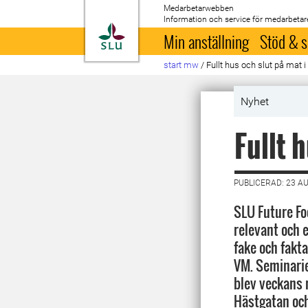
Medarbetarwebben
Information och service för medarbetar
Till startsida
Min anställning
Stöd & s
start mw
/
Fullt hus och slut på mat 
Nyhet
Fullt 
PUBLICERAD: 23 A
SLU Future Fo
relevant och 
fake och fakta
VM. Seminari
blev veckans 
Hästgatan och