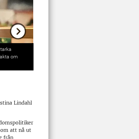
Next
starka
 fakta om
istina Lindahl
domspolitiker
som att nå ut
g från