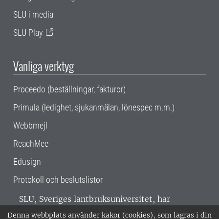
SLU i media
SLU Play
Vanliga verktyg
Proceedo (beställningar, fakturor)
Primula (ledighet, sjukanmälan, lönespec m.m.)
Webbmejl
ReachMee
Edusign
Protokoll och beslutslistor
SLU, Sveriges lantbruksuniversitet, har
verksamhet över hela Sverige. Huvudorter är
Denna webbplats använder kakor (cookies), som lagras i din