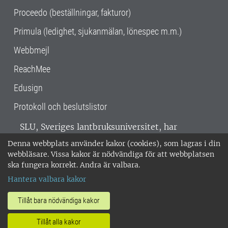
Proceedo (beställningar, fakturor)
Primula (ledighet, sjukanmälan, lönespec m.m.)
Webbmejl
ReachMee
Edusign
Protokoll och beslutslistor
SLU, Sveriges lantbruksuniversitet, har
verksamhet över hela Sverige. Huvudorter är
Denna webbplats använder kakor (cookies), som lagras i din
Alnarp, Uppsala och Umeå.
SLU är
webbläsare. Vissa kakor är nödvändiga för att webbplatsen
miljöcertifierat enligt ISO 14001. •
Telefon:
ska fungera korrekt. Andra är valbara.
018-67 10 00 • Org nr: 202100-2817 •
Om
Hantera valbara kakor
medarbetarwebben
•
SLU:s fakturaadress
•
Om SLU:s webbplatser
•
Vid KRIS
Tillåt bara nödvändiga kakor
•
Hantera kakor
•
Behandling av
Tillåt alla kakor
personuppgifter