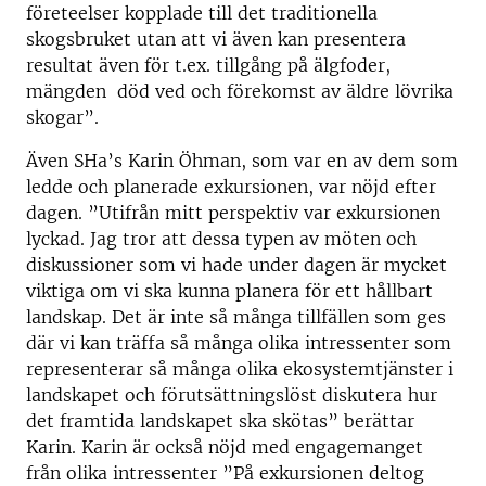
företeelser kopplade till det traditionella
skogsbruket utan att vi även kan presentera
resultat även för t.ex. tillgång på älgfoder,
mängden död ved och förekomst av äldre lövrika
skogar”.
Även SHa’s Karin Öhman, som var en av dem som
ledde och planerade exkursionen, var nöjd efter
dagen. ”Utifrån mitt perspektiv var exkursionen
lyckad. Jag tror att dessa typen av möten och
diskussioner som vi hade under dagen är mycket
viktiga om vi ska kunna planera för ett hållbart
landskap. Det är inte så många tillfällen som ges
där vi kan träffa så många olika intressenter som
representerar så många olika ekosystemtjänster i
landskapet och förutsättningslöst diskutera hur
det framtida landskapet ska skötas” berättar
Karin. Karin är också nöjd med engagemanget
från olika intressenter ”På exkursionen deltog