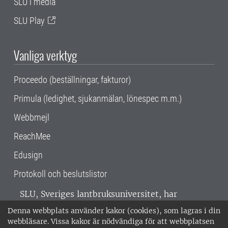
SLU i media
SLU Play
Vanliga verktyg
Proceedo (beställningar, fakturor)
Primula (ledighet, sjukanmälan, lönespec m.m.)
Webbmejl
ReachMee
Edusign
Protokoll och beslutslistor
SLU, Sveriges lantbruksuniversitet, har
verksamhet över hela Sverige. Huvudorter är
Denna webbplats använder kakor (cookies), som lagras i din
Alnarp, Uppsala och Umeå.
SLU är
webbläsare. Vissa kakor är nödvändiga för att webbplatsen