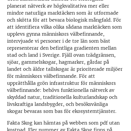
planerat nätverk av högkvalitativa mer eller
mindre naturliga marktäcken som är utformade
och skötta för att bevara biologisk mångfald. För
att identifiera vilka olika sådana marktäcken som
upplevs gynna människors välbefinnande,
intervjuade vi personer i de tre län som bäst
representerar den befintliga gradienten mellan
stad och land i Sverige. Fjäll ovan trädgränsen,
sjöar, gammelskogar, hagmarker, gårdar på
landet och äldre tallskogar är prioriterade miljöer
för människors välbefinnande. För att
upprätthålla grön infrastruktur för människors
välbefinnande: behövs funktionella nätverk av
skyddad natur, traditionella kulturlandskap och
livskraftiga landsbygder, och besöksvänliga
skogar bevaras som bas för ekosystemtjänster.
Fakta Skog kan hämtas på webben som pdf utan
kostnad. Fler nummer av Fakta Skog finns på