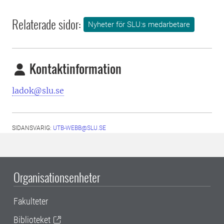
Relaterade sidor:
Nyheter för SLU:s medarbetare
Kontaktinformation
ladok@slu.se
SIDANSVARIG:
UTB-WEBB@SLU.SE
Organisationsenheter
Fakulteter
Biblioteket