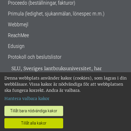
Proceedo (beställningar, fakturor)
Primula (ledighet, sjukanmälan, lönespec m.m.)
Webbmejl
ReachMee
Edusign
Protokoll och beslutslistor
SLU, Sveriges lantbruksuniversitet, har
verksamhet över hela Sverige. Huvudorter är
Denna webbplats använder kakor (cookies), som lagras i din
Alnarp, Uppsala och Umeå.
SLU är
webbläsare. Vissa kakor är nödvändiga för att webbplatsen
miljöcertifierat enligt ISO 14001. •
Telefon:
ska fungera korrekt. Andra är valbara.
018-67 10 00 • Org nr: 202100-2817 •
Om
Hantera valbara kakor
medarbetarwebben
•
SLU:s fakturaadress
•
Om SLU:s webbplatser
•
Vid KRIS
Tillåt bara nödvändiga kakor
•
Hantera kakor
•
Behandling av
Tillåt alla kakor
personuppgifter