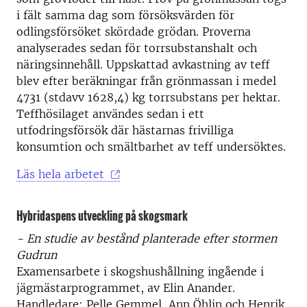
i fält samma dag som försöksvärden för
odlingsförsöket skördade grödan. Proverna
analyserades sedan för torrsubstanshalt och
näringsinnehåll. Uppskattad avkastning av teff
blev efter beräkningar från grönmassan i medel
4731 (stdavv 1628,4) kg torrsubstans per hektar.
Teffhösilaget användes sedan i ett
utfodringsförsök där hästarnas frivilliga
konsumtion och smältbarhet av teff undersöktes.
Läs hela arbetet
Hybridaspens utveckling på skogsmark
- En studie av bestånd planterade efter stormen
Gudrun
Examensarbete i skogshushållning ingående i
jägmästarprogrammet, av Elin Anander.
Handledare: Pelle Gemmel, Ann Öhlin och Henrik