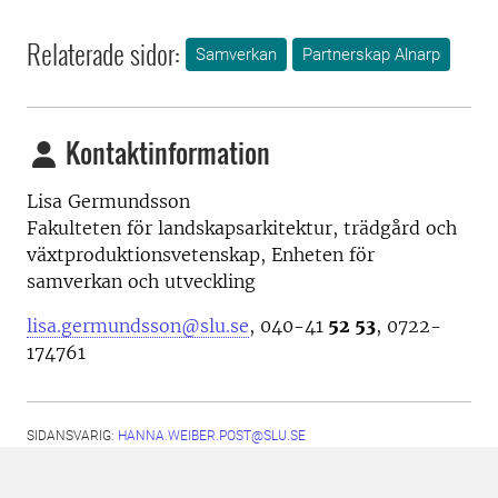
Relaterade sidor:
Samverkan
Partnerskap Alnarp
Kontaktinformation
Lisa Germundsson
Fakulteten för landskapsarkitektur, trädgård och
växtproduktionsvetenskap, Enheten för
samverkan och utveckling
lisa.germundsson@slu.se
, 040-41
52 53
, 0722-
174761
SIDANSVARIG:
HANNA.WEIBER.POST@SLU.SE