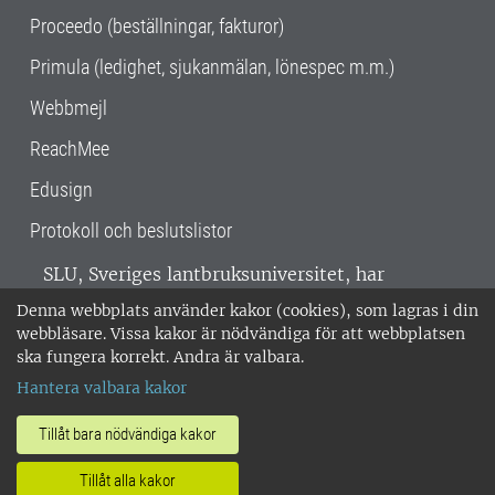
Proceedo (beställningar, fakturor)
Primula (ledighet, sjukanmälan, lönespec m.m.)
Webbmejl
ReachMee
Edusign
Protokoll och beslutslistor
SLU, Sveriges lantbruksuniversitet, har
verksamhet över hela Sverige. Huvudorter är
Denna webbplats använder kakor (cookies), som lagras i din
Alnarp, Uppsala och Umeå.
SLU är
webbläsare. Vissa kakor är nödvändiga för att webbplatsen
miljöcertifierat enligt ISO 14001. •
Telefon:
ska fungera korrekt. Andra är valbara.
018-67 10 00 • Org nr: 202100-2817 •
Om
Hantera valbara kakor
medarbetarwebben
•
SLU:s fakturaadress
•
Om SLU:s webbplatser
•
Vid KRIS
Tillåt bara nödvändiga kakor
•
Hantera kakor
•
Behandling av
Tillåt alla kakor
personuppgifter