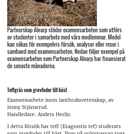
Partnerskap Alnarp stöder examensarbeten som utförs
av studenter i samarbete med våra medlemmar. Medel
kan sökas för exempelvis försök, analyser eller resor i
samband med examensarbeten. Nedan följer exempel på
examensarbeten som Partnerskap Alnarp har finansierat
de senaste månaderna.
Teffgräs som grovfoder till häst
Examensarbete inom lantbruksvetenskap, av
Jenny Stjärnerud.
Handledare: Anders Herlin
I detta försök har teff (Eragrostis tef) studerats
som grovfoder till häst. Prov på grönmassan togs