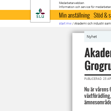
Medarbetarwebben
Information och service för medarbetar
Till startsida
Min anställning
Stöd & s
start mw
/
Akademi och industri sam
Nyhet
Akadem
Grogr
PUBLICERAD: 25 AP
Nu är vårens
växtförädling
ämnesområden 