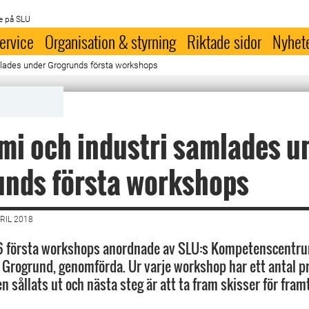
e på SLU
ervice
Organisation & styrning
Riktade sidor
Nyhet
lades under Grogrunds första workshops
i och industri samlades u
unds första workshops
RIL 2018
 6 första workshops anordnade av SLU:s Kompetenscentru
, Grogrund, genomförda. Ur varje workshop har ett antal p
sållats ut och nästa steg är att ta fram skisser för framt