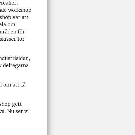
realier,
unde workshop
shop var att
tala om
mråden för
skisser för
ndustrisidan,
v deltagarna
d om att få
shop gett
a. Nu ser vi