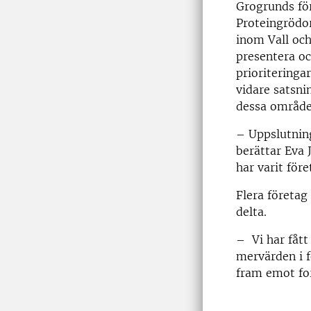
Grogrunds fö
Proteingrödor
inom Vall och
presentera o
prioriteringa
vidare satsni
dessa områden
–
Uppslutning
berättar Eva 
har varit för
Flera företag
delta.
–
Vi har fått
mervärden i f
fram emot fo