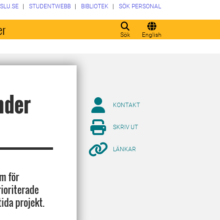
SLU.SE
STUDENTWEBB
BIBLIOTEK
SÖK PERSONAL
er
Sök
English
nder
KONTAKT
SKRIV UT
LÄNKAR
m för
rioriterade
ida projekt.