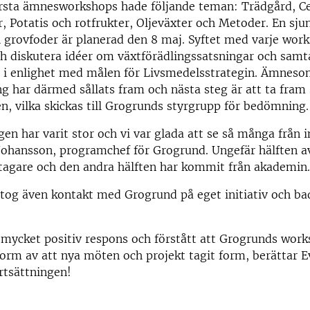
rsta ämnesworkshops hade följande teman: Trädgård, Ce
, Potatis och rotfrukter, Oljeväxter och Metoder. En sj
 grovfoder är planerad den 8 maj. Syftet med varje work
ch diskutera idéer om växtförädlingssatsningar och sam
r i enlighet med målen för Livsmedelsstrategin. Ämneso
ng har därmed sållats fram och nästa steg är att ta fram 
, vilka skickas till Grogrunds styrgrupp för bedömning.
en har varit stor och vi var glada att se så många från i
Johansson, programchef för Grogrund. Ungefär hälften a
etagare och den andra hälften har kommit från akademin.
 tog även kontakt med Grogrund på eget initiativ och ba
 mycket positiv respons och förstått att Grogrunds work
orm av att nya möten och projekt tagit form, berättar Ev
rtsättningen!