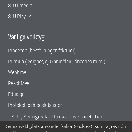
SLU i media
SLU Play
Vanliga verktyg
Proceedo (beställningar, fakturor)
Primula (ledighet, sjukanmälan, lönespec m.m.)
Webbmejl
ReachMee
Edusign
Protokoll och beslutslistor
SLU, Sveriges lantbruksuniversitet, har
verksamhet över hela Sverige. Huvudorter är
Denna webbplats använder kakor (cookies), som lagras i din
Alnarp, Uppsala och Umeå.
SLU är