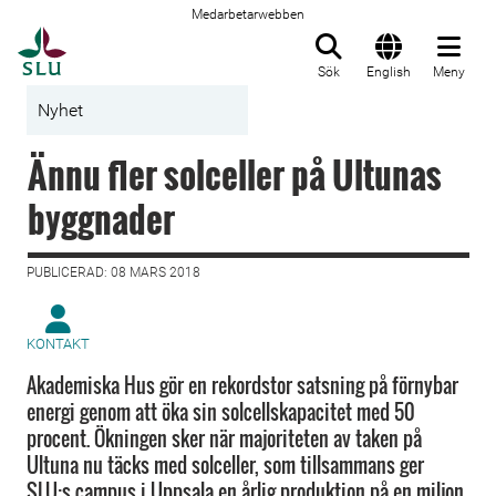
Medarbetarwebben
Till startsida
Sök
English
Meny
Nyhet
Ännu fler solceller på Ultunas
byggnader
PUBLICERAD: 08 MARS 2018
KONTAKT
Akademiska Hus gör en rekordstor satsning på förnybar
energi genom att öka sin solcellskapacitet med 50
procent. Ökningen sker när majoriteten av taken på
Ultuna nu täcks med solceller, som tillsammans ger
SLU:s campus i Uppsala en årlig produktion på en miljon