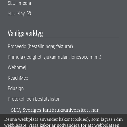
SLU i media
SLU Play
Vanliga verktyg
Proceedo (beställningar, fakturor)
Primula (ledighet, sjukanmälan, lönespec m.m.)
Webbmejl
ReachMee
Edusign
Protokoll och beslutslistor
SLU, Sveriges lantbruksuniversitet, har
verksamhet över hela Sverige. Huvudorter är
Denna webbplats använder kakor (cookies), som lagras i din
Alnarp, Uppsala och Umeå.
SLU är
webbläsare. Vissa kakor är nödvändiga för att webbplatsen