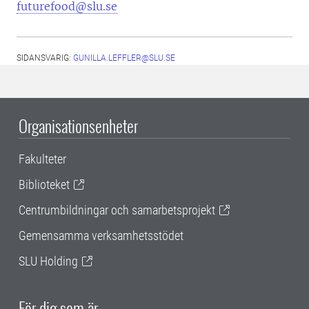
futurefood@slu.se
SIDANSVARIG:
GUNILLA.LEFFLER@SLU.SE
Organisationsenheter
Fakulteter
Biblioteket
Centrumbildningar och samarbetsprojekt
Gemensamma verksamhetsstödet
SLU Holding
För dig som är