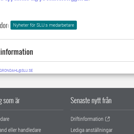
dor:
Nyheter för SLU:s medarbetare
information
.GRONDAHL@SLU.SE
ig som är
Senaste nytt från
edare
Driftinformation
and eller handledare
Lediga anställningar