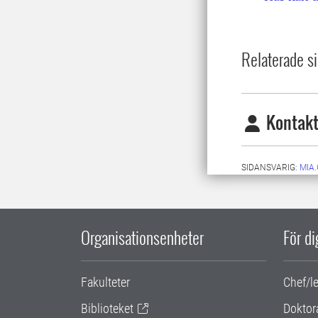
Relaterade si
Kontakt
SIDANSVARIG:
MIA
Organisationsenheter
För d
Fakulteter
Chef/l
Biblioteket
Doktor