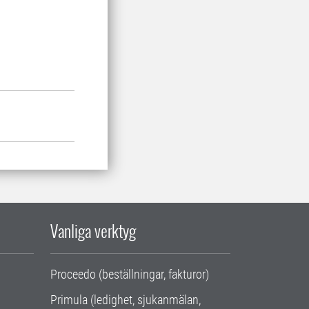
Vanliga verktyg
Proceedo (beställningar, fakturor)
Primula (ledighet, sjukanmälan,