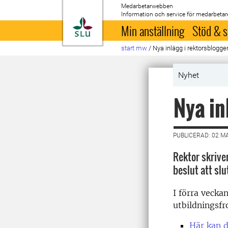
Medarbetarwebben
Information och service för medarbetar
Till startsida
Min anställning
Stöd & s
start mw
/
Nya inlägg i rektorsblogge
Nyhet
Nya in
PUBLICERAD: 02 M
Rektor skrive
beslut att slut
I förra veck
utbildningsf
Här kan d