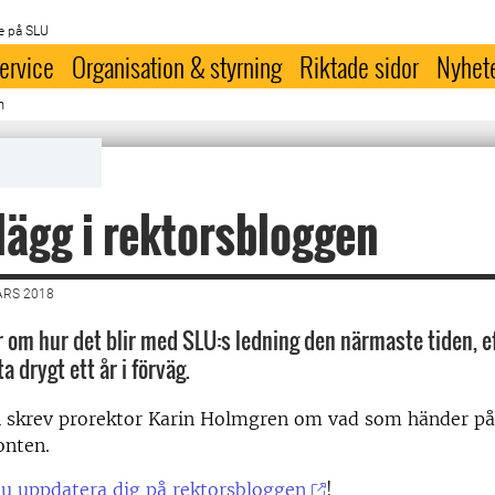
e på SLU
ervice
Organisation & styrning
Riktade sidor
Nyhet
n
lägg i rektorsbloggen
ARS 2018
r om hur det blir med SLU:s ledning den närmaste tiden, ef
a drygt ett år i förväg.
an skrev prorektor Karin Holmgren om vad som händer på
ronten.
u uppdatera dig på rektorsbloggen
!