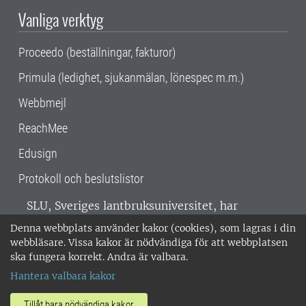
Vanliga verktyg
Proceedo (beställningar, fakturor)
Primula (ledighet, sjukanmälan, lönespec m.m.)
Webbmejl
ReachMee
Edusign
Protokoll och beslutslistor
SLU, Sveriges lantbruksuniversitet, har
verksamhet över hela Sverige. Huvudorter är
Denna webbplats använder kakor (cookies), som lagras i din
Alnarp, Uppsala och Umeå.
SLU är
webbläsare. Vissa kakor är nödvändiga för att webbplatsen
miljöcertifierat enligt ISO 14001. •
Telefon:
ska fungera korrekt. Andra är valbara.
018-67 10 00 • Org nr: 202100-2817 •
Om
Hantera valbara kakor
medarbetarwebben
•
SLU:s fakturaadress
•
Om SLU:s webbplatser
•
Vid KRIS
Tillåt bara nödvändiga kakor