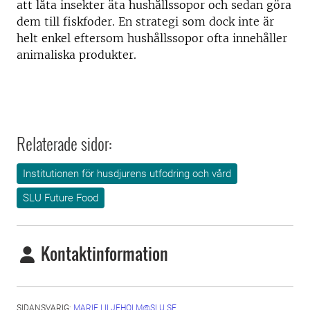
att låta insekter äta hushållssopor och sedan göra
dem till fiskfoder. En strategi som dock inte är
helt enkel eftersom hushållssopor ofta innehåller
animaliska produkter.
Relaterade sidor:
Institutionen för husdjurens utfodring och vård
SLU Future Food
Kontaktinformation
SIDANSVARIG:
MARIE.LILJEHOLM@SLU.SE