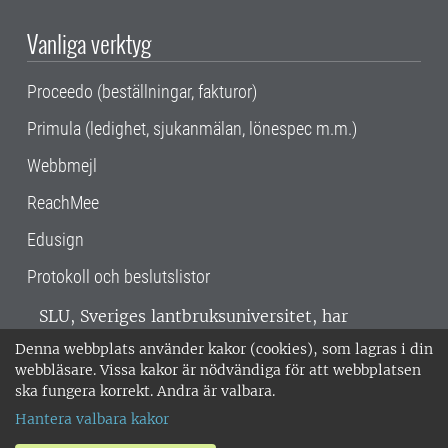
Vanliga verktyg
Proceedo (beställningar, fakturor)
Primula (ledighet, sjukanmälan, lönespec m.m.)
Webbmejl
ReachMee
Edusign
Protokoll och beslutslistor
SLU, Sveriges lantbruksuniversitet, har
verksamhet över hela Sverige. Huvudorter är
Denna webbplats använder kakor (cookies), som lagras i din
Alnarp, Uppsala och Umeå.
SLU är
webbläsare. Vissa kakor är nödvändiga för att webbplatsen
miljöcertifierat enligt ISO 14001. •
Telefon:
ska fungera korrekt. Andra är valbara.
018-67 10 00 • Org nr: 202100-2817 •
Om
Hantera valbara kakor
medarbetarwebben
•
SLU:s fakturaadress
•