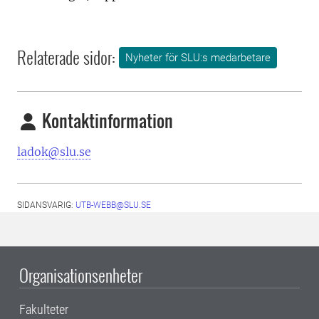
Relaterade sidor:
Nyheter för SLU:s medarbetare
Kontaktinformation
ladok@slu.se
SIDANSVARIG:
UTB-WEBB@SLU.SE
Organisationsenheter
Fakulteter