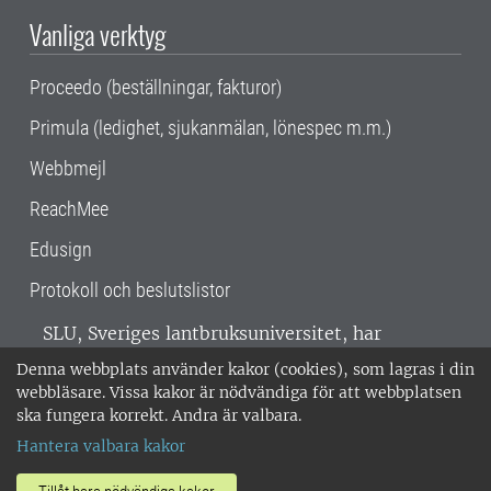
Vanliga verktyg
Proceedo (beställningar, fakturor)
Primula (ledighet, sjukanmälan, lönespec m.m.)
Webbmejl
ReachMee
Edusign
Protokoll och beslutslistor
SLU, Sveriges lantbruksuniversitet, har
verksamhet över hela Sverige. Huvudorter är
Denna webbplats använder kakor (cookies), som lagras i din
Alnarp, Uppsala och Umeå.
SLU är
webbläsare. Vissa kakor är nödvändiga för att webbplatsen
miljöcertifierat enligt ISO 14001. •
Telefon:
ska fungera korrekt. Andra är valbara.
018-67 10 00 • Org nr: 202100-2817 •
Om
Hantera valbara kakor
medarbetarwebben
•
SLU:s fakturaadress
•
Om SLU:s webbplatser
•
Vid KRIS