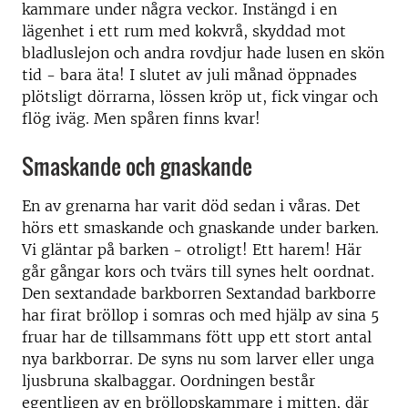
kammare under några veckor. Instängd i en
lägenhet i ett rum med kokvrå, skyddad mot
bladluslejon och andra rovdjur hade lusen en skön
tid - bara äta! I slutet av juli månad öppnades
plötsligt dörrarna, lössen kröp ut, fick vingar och
flög iväg. Men spåren finns kvar!
Smaskande och gnaskande
En av grenarna har varit död sedan i våras. Det
hörs ett smaskande och gnaskande under barken.
Vi gläntar på barken - otroligt! Ett harem! Här
går gångar kors och tvärs till synes helt oordnat.
Den sextandade barkborren Sextandad barkborre
har firat bröllop i somras och med hjälp av sina 5
fruar har de tillsammans fött upp ett stort antal
nya barkborrar. De syns nu som larver eller unga
ljusbruna skalbaggar. Oordningen består
egentligen av en bröllopskammare i mitten, där