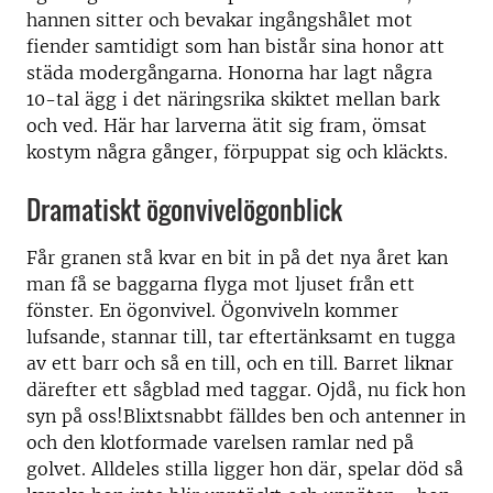
hannen sitter och bevakar ingångshålet mot
fiender samtidigt som han bistår sina honor att
städa modergångarna. Honorna har lagt några
10-tal ägg i det näringsrika skiktet mellan bark
och ved. Här har larverna ätit sig fram, ömsat
kostym några gånger, förpuppat sig och kläckts.
Dramatiskt ögonvivelögonblick
Får granen stå kvar en bit in på det nya året kan
man få se baggarna flyga mot ljuset från ett
fönster. En ögonvivel. Ögonviveln kommer
lufsande, stannar till, tar eftertänksamt en tugga
av ett barr och så en till, och en till. Barret liknar
därefter ett sågblad med taggar. Ojdå, nu fick hon
syn på oss!Blixtsnabbt fälldes ben och antenner in
och den klotformade varelsen ramlar ned på
golvet. Alldeles stilla ligger hon där, spelar död så