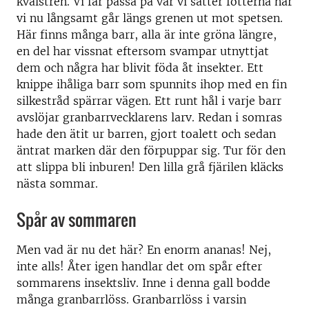
kvalstren. Vi får passa på var vi sätter fötterna när
vi nu långsamt går längs grenen ut mot spetsen.
Här finns många barr, alla är inte gröna längre,
en del har vissnat eftersom svampar utnyttjat
dem och några har blivit föda åt insekter. Ett
knippe ihåliga barr som spunnits ihop med en fin
silkestråd spärrar vägen. Ett runt hål i varje barr
avslöjar granbarrvecklarens larv. Redan i somras
hade den ätit ur barren, gjort toalett och sedan
äntrat marken där den förpuppar sig. Tur för den
att slippa bli inburen! Den lilla grå fjärilen kläcks
nästa sommar.
Spår av sommaren
Men vad är nu det här? En enorm ananas! Nej,
inte alls! Åter igen handlar det om spår efter
sommarens insektsliv. Inne i denna gall bodde
många granbarrlöss. Granbarrlöss i varsin