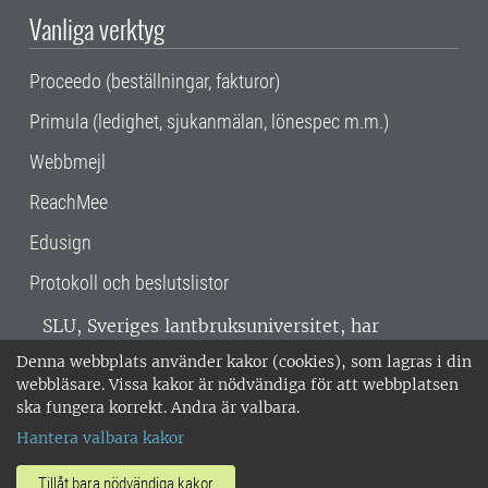
Vanliga verktyg
Proceedo (beställningar, fakturor)
Primula (ledighet, sjukanmälan, lönespec m.m.)
Webbmejl
ReachMee
Edusign
Protokoll och beslutslistor
SLU, Sveriges lantbruksuniversitet, har
verksamhet över hela Sverige. Huvudorter är
Denna webbplats använder kakor (cookies), som lagras i din
Alnarp, Uppsala och Umeå.
SLU är
webbläsare. Vissa kakor är nödvändiga för att webbplatsen
miljöcertifierat enligt ISO 14001. •
Telefon:
ska fungera korrekt. Andra är valbara.
018-67 10 00 • Org nr: 202100-2817 •
Om
Hantera valbara kakor
medarbetarwebben
•
SLU:s fakturaadress
•
Om SLU:s webbplatser
•
Vid KRIS
Tillåt bara nödvändiga kakor