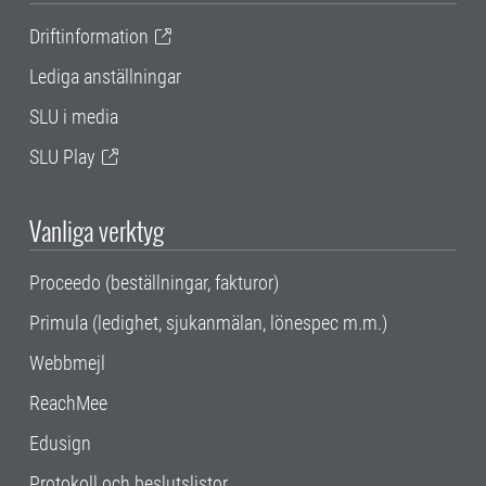
Driftinformation
Lediga anställningar
SLU i media
SLU Play
Vanliga verktyg
Proceedo (beställningar, fakturor)
Primula (ledighet, sjukanmälan, lönespec m.m.)
Webbmejl
ReachMee
Edusign
Protokoll och beslutslistor