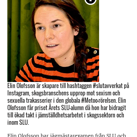
Elin Olofsson är skapare till hashtaggen #slutavverkat på
Instagram, skogsbranschens upprop mot sexism och
sexuella trakasserier i den globala #Metoo-rörelsen. Elin
Olofsson får priset Årets SLU-alumn då hon har bidragit
till ökad takt i jämställdhetsarbetet i skogssektorn och
inom SLU.
Elin Olofsson har jägmästarexamen från SLU och