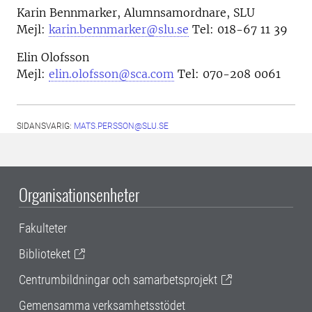
Karin Bennmarker, Alumnsamordnare, SLU
Mejl:
karin.bennmarker@slu.se
Tel: 018-67 11 39
Elin Olofsson
Mejl:
elin.olofsson@sca.com
Tel: 070-208 0061
SIDANSVARIG:
MATS.PERSSON@SLU.SE
Organisationsenheter
Fakulteter
Biblioteket
Centrumbildningar och samarbetsprojekt
Gemensamma verksamhetsstödet