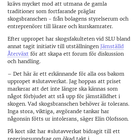
krävs mycket mod att utmana de gamla
traditioner som fortfarande präglar
skogsbranschen - från bolagens styrelserum och
entreprenörer till lärare och kurskamrater.
Efter uppropet har skogsfakulteten vid SLU bland
annat tagit initiativ till utställningen
Jämställd
Återväxt
för att skapa ett forum för diskussion
och handling.
– Det här är ett erkännande för alla oss bakom
uppropet #slutavverkat. Jag hoppas att priset
markerar att det inte längre ska kännas som
något förbjudet att stå upp för jämställdhet i
skogen. Vad skogsbranschen behöver är tolerans.
Inga stora, viktiga, avgörande tankar har
någonsin fötts ur intolerans, säger Elin Olofsson.
På kort sikt har #slutavverkat bidragit till ett
regeringsuppdrag om ökad takt i