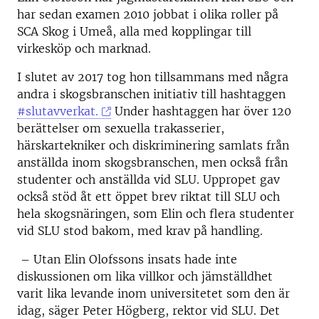
har sedan examen 2010 jobbat i olika roller på
SCA Skog i Umeå, alla med kopplingar till
virkesköp och marknad.
I slutet av 2017 tog hon tillsammans med några
andra i skogsbranschen initiativ till hashtaggen
#slutavverkat.
Under hashtaggen har över 120
berättelser om sexuella trakasserier,
härskartekniker och diskriminering samlats från
anställda inom skogsbranschen, men också från
studenter och anställda vid SLU. Uppropet gav
också stöd åt ett öppet brev riktat till SLU och
hela skogsnäringen, som Elin och flera studenter
vid SLU stod bakom, med krav på handling.
– Utan Elin Olofssons insats hade inte
diskussionen om lika villkor och jämställdhet
varit lika levande inom universitetet som den är
idag, säger Peter Högberg, rektor vid SLU. Det