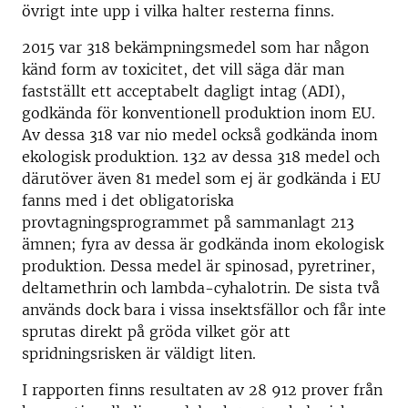
övrigt inte upp i vilka halter resterna finns.
2015 var 318 bekämpningsmedel som har någon
känd form av toxicitet, det vill säga där man
fastställt ett acceptabelt dagligt intag (ADI),
godkända för konventionell produktion inom EU.
Av dessa 318 var nio medel också godkända inom
ekologisk produktion. 132 av dessa 318 medel och
därutöver även 81 medel som ej är godkända i EU
fanns med i det obligatoriska
provtagningsprogrammet på sammanlagt 213
ämnen; fyra av dessa är godkända inom ekologisk
produktion. Dessa medel är spinosad, pyretriner,
deltamethrin och lambda-cyhalotrin. De sista två
används dock bara i vissa insektsfällor och får inte
sprutas direkt på gröda vilket gör att
spridningsrisken är väldigt liten.
I rapporten finns resultaten av 28 912 prover från