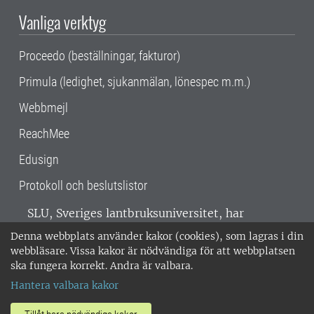
Vanliga verktyg
Proceedo (beställningar, fakturor)
Primula (ledighet, sjukanmälan, lönespec m.m.)
Webbmejl
ReachMee
Edusign
Protokoll och beslutslistor
SLU, Sveriges lantbruksuniversitet, har
verksamhet över hela Sverige. Huvudorter är
Denna webbplats använder kakor (cookies), som lagras i din
Alnarp, Uppsala och Umeå.
SLU är
webbläsare. Vissa kakor är nödvändiga för att webbplatsen
miljöcertifierat enligt ISO 14001. •
Telefon:
ska fungera korrekt. Andra är valbara.
018-67 10 00 • Org nr: 202100-2817 •
Om
Hantera valbara kakor
medarbetarwebben
•
SLU:s fakturaadress
•