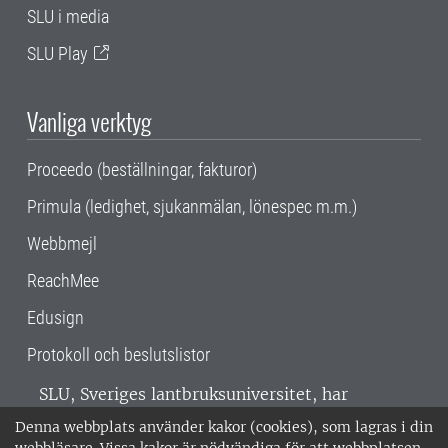
SLU i media
SLU Play
Vanliga verktyg
Proceedo (beställningar, fakturor)
Primula (ledighet, sjukanmälan, lönespec m.m.)
Webbmejl
ReachMee
Edusign
Protokoll och beslutslistor
SLU, Sveriges lantbruksuniversitet, har
verksamhet över hela Sverige. Huvudorter är
Denna webbplats använder kakor (cookies), som lagras i din
Alnarp, Uppsala och Umeå.
SLU är