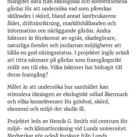
mängder data från ekologiska och konventionella
gårdar för att undersöka vad som påverkar
skillnader i skörd, bland annat lantbrukarens
ålder, driftsinriktning, markförhållanden och
information om närliggande gårdar. Andra
faktorer är förekomst av ogräs, skadegörare,
naturliga fiender och jordarnas möjligheter att
hålla en god näringsstatus. I projektet ingår också
att titta närmare på gårdar som framgångsrikt
ställt om till eko. Vilka faktorer har bidragit till
deras framgång?
Målet är att undersöka hur samhället kan
stimulera ökningen av ekologiskt odlad åkermark
och vilka konsekvenser för grödval, skörd,
ekonomi och miljö det skulle få.
Projektet leds av Henrik G. Smith vid centrum för
miljö- och klimatforskning vid Lunds universitet.
Medverkar gör också forskare från Lunds