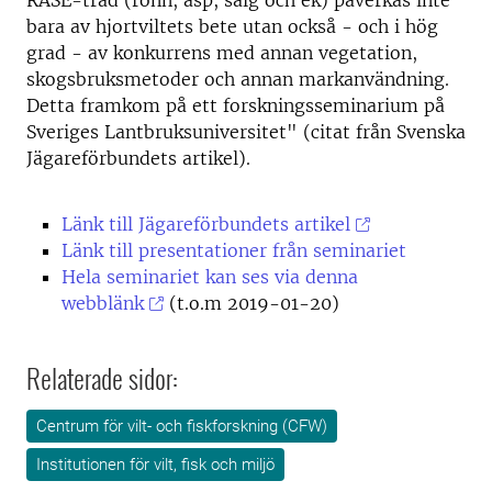
RASE-träd (rönn, asp, sälg och ek) påverkas inte
bara av hjortviltets bete utan också - och i hög
grad - av konkurrens med annan vegetation,
skogsbruksmetoder och annan markanvändning.
Detta framkom på ett forskningsseminarium på
Sveriges Lantbruksuniversitet" (citat från Svenska
Jägareförbundets artikel).
Länk till Jägareförbundets artikel
Länk till presentationer från seminariet
Hela seminariet kan ses via denna
webblänk
(t.o.m 2019-01-20)
Relaterade sidor:
Centrum för vilt- och fiskforskning (CFW)
Institutionen för vilt, fisk och miljö