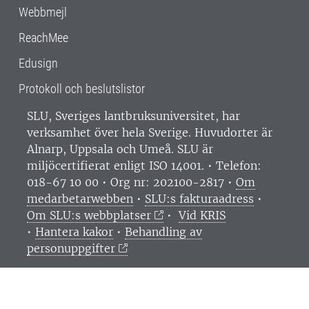
Webbmejl
ReachMee
Edusign
Protokoll och beslutslistor
SLU, Sveriges lantbruksuniversitet, har
verksamhet över hela Sverige. Huvudorter är
Alnarp, Uppsala och Umeå.
SLU är
miljöcertifierat enligt ISO 14001. •
Telefon:
018-67 10 00 • Org nr: 202100-2817 •
Om
medarbetarwebben
•
SLU:s fakturaadress
•
Om SLU:s webbplatser
•
Vid KRIS
•
Hantera kakor
•
Behandling av
personuppgifter