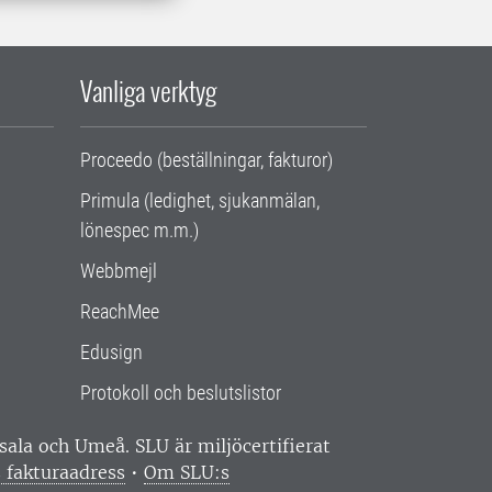
Vanliga verktyg
Proceedo (beställningar, fakturor)
Primula (ledighet, sjukanmälan,
lönespec m.m.)
Webbmejl
ReachMee
Edusign
Protokoll och beslutslistor
ppsala och Umeå.
SLU är miljöcertifierat
 fakturaadress
•
Om SLU:s