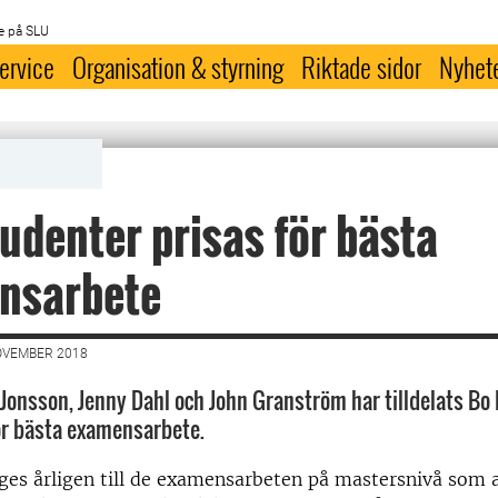
e på SLU
ervice
Organisation & styrning
Riktade sidor
Nyhet
udenter prisas för bästa
nsarbete
OVEMBER 2018
Jonsson, Jenny Dahl och John Granström har tilldelats Bo
ör bästa examensarbete.
es årligen till de examensarbeten på mastersnivå som a