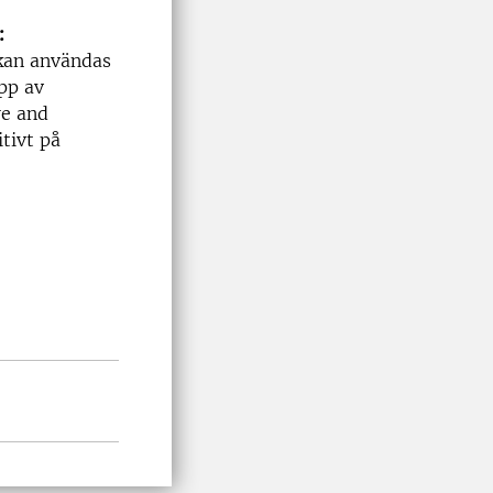
:
 kan användas
pp av
re and
tivt på