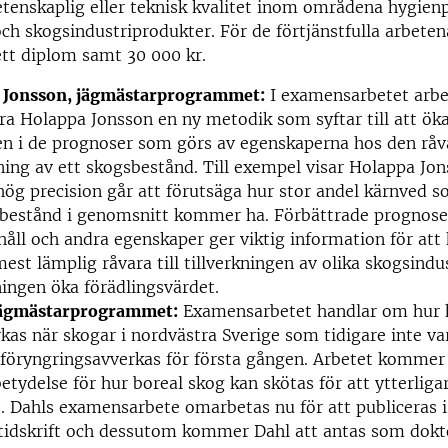
tenskaplig eller teknisk kvalitet inom områdena hygien
h skogsindustriprodukter. För de förtjänstfulla arbetena
tt diplom samt 30 000 kr.
 Jonsson, jägmästarprogrammet:
I examensarbetet arbe
ra Holappa Jonsson en ny metodik som syftar till att ök
n i de prognoser som görs av egenskaperna hos den råva
ning av ett skogsbestånd. Till exempel visar Holappa Jon
g precision går att förutsäga hur stor andel kärnved 
t bestånd i genomsnitt kommer ha. Förbättrade prognose
åll och andra egenskaper ger viktig information för att 
mest lämplig råvara till tillverkningen av olika skogsindu
ningen öka förädlingsvärdet.
jägmästarprogrammet:
Examensarbetet handlar om hur k
as när skogar i nordvästra Sverige som tidigare inte var
föryngringsavverkas för första gången. Arbetet kommer 
betydelse för hur boreal skog kan skötas för att ytterligar
. Dahls examensarbete omarbetas nu för att publiceras 
 tidskrift och dessutom kommer Dahl att antas som dokt