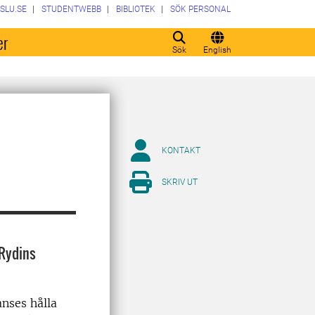
SLU.SE
STUDENTWEBB
BIBLIOTEK
SÖK PERSONAL
er
Sök
English
KONTAKT
SKRIV UT
 Rydins
nses hålla