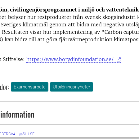
öm, civilingenjörsprogrammet i miljö och vattenteknik
et belyser hur restprodukter från svensk skogsindustri
 Sveriges klimatmål genom att bidra med negativa utslä
. Resultaten visar hur implementering av "Carbon captu
) kan bidra till att göra fjärrvärmeproduktion klimatposi
 Stiftelse:
https://www.borydinfoundation.se/
dor:
Examensarbete
Utbildningsnyheter
information
F.BERGVALL@SLU.SE