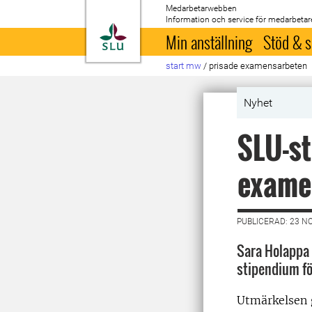
Medarbetarwebben
Information och service för medarbetar
Till startsida
Min anställning
Stöd & s
start mw
/
prisade examensarbeten
Nyhet
SLU-st
exame
PUBLICERAD: 23 N
Sara Holappa 
stipendium f
Utmärkelsen g