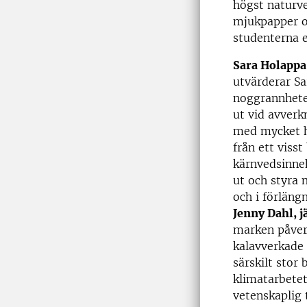
högst naturve
mjukpapper oc
studenterna e
Sara Holappa
utvärderar Sa
noggrannhete
ut vid avverk
med mycket hö
från ett viss
kärnvedsinneh
ut och styra 
och i förläng
Jenny Dahl, 
marken påverk
kalavverkade 
särskilt stor 
klimatarbetet
vetenskaplig