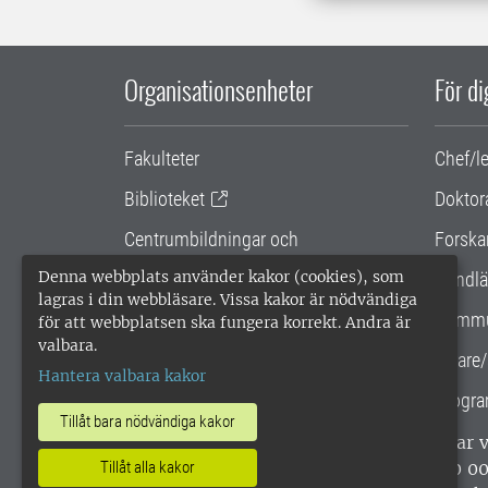
Organisationsenheter
För d
Fakulteter
Chef/l
Biblioteket
Doktor
Centrumbildningar och
Forska
samarbetsprojekt
Denna webbplats använder kakor (cookies), som
Handlä
lagras i din webbläsare. Vissa kakor är nödvändiga
Gemensamma verksamhetsstödet
Kommu
för att webbplatsen ska fungera korrekt. Andra är
valbara.
SLU Holding
Lärare/
Hantera valbara kakor
Progra
Tillåt bara nödvändiga kakor
SLU, Sveriges lantbruksuniversitet, har
enligt ISO 14001. •
Telefon: 018-67 10 0
Tillåt alla kakor