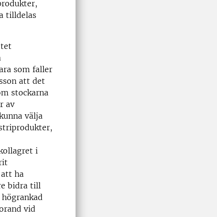
produkter,
 tilldelas
tet
a
ra som faller
sson att det
som stockarna
r av
kunna välja
striprodukter,
ollagret i
it
att ha
e bidra till
i högrankad
orand vid