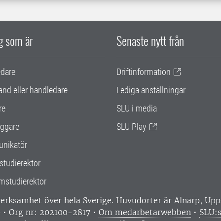
ig som är
Senaste nytt från
edare
Driftinformation
and eller handledare
Lediga anställningar
re
SLU i media
ggare
SLU Play
nikatör
studierektor
mstudierektor
 verksamhet över hela Sverige. Huvudorter är Alnarp, U
0 • Org nr: 202100-2817 •
Om medarbetarwebben
•
SLU:s