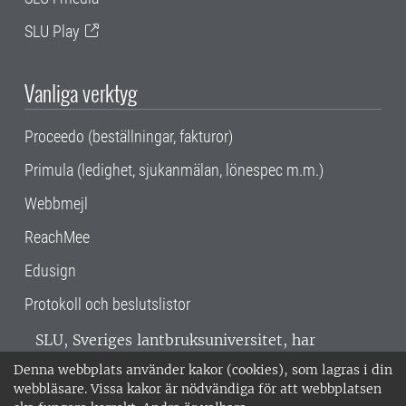
SLU Play
Vanliga verktyg
Proceedo (beställningar, fakturor)
Primula (ledighet, sjukanmälan, lönespec m.m.)
Webbmejl
ReachMee
Edusign
Protokoll och beslutslistor
SLU, Sveriges lantbruksuniversitet, har
verksamhet över hela Sverige. Huvudorter är
Denna webbplats använder kakor (cookies), som lagras i din
Alnarp, Uppsala och Umeå.
SLU är
webbläsare. Vissa kakor är nödvändiga för att webbplatsen
miljöcertifierat enligt ISO 14001. •
Telefon: