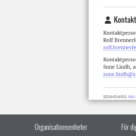
Kontakt
Kontaktperso
Rolf Brennerf
rolf.brennerf
Kontaktperso
Sune Lindh, 
sune.lindh@s
SIDANSVARIG:
MIA
Organisationsenheter
För d