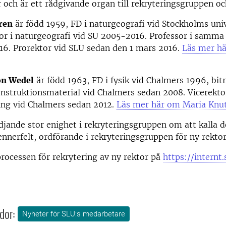
r och är ett rådgivande organ till rekryteringsgruppen oc
ren
är född 1959, FD i naturgeografi vid Stockholms univ
or i naturgeografi vid SU 2005-2016. Professor i samma
16. Prorektor vid SLU sedan den 1 mars 2016.
Läs mer hä
on Wedel
är född 1963, FD i fysik vid Chalmers 1996, bi
onstruktionsmaterial vid Chalmers sedan 2008. Vicerekto
ing vid Chalmers sedan 2012.
Läs mer här om Maria Knu
djande stor enighet i rekryteringsgruppen om att kalla d
ennerfelt, ordförande i rekryteringsgruppen för ny rektor
ocessen för rekrytering av ny rektor på
https://internt.
dor:
Nyheter för SLU:s medarbetare