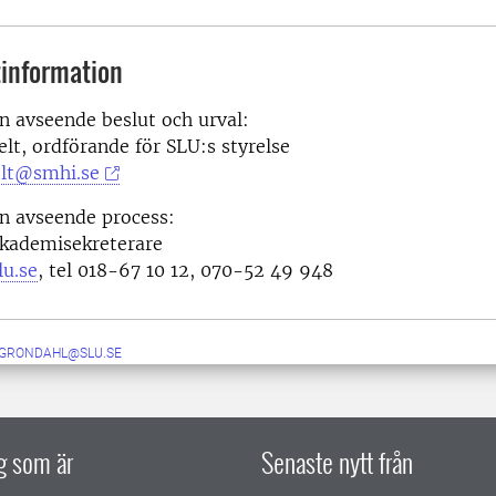
information
n avseende beslut och urval:
elt, ordförande för SLU:s styrelse
elt@smhi.se
n avseende process:
akademisekreterare
lu.se
, tel 018-67 10 12, 070-52 49 948
.GRONDAHL@SLU.SE
ig som är
Senaste nytt från