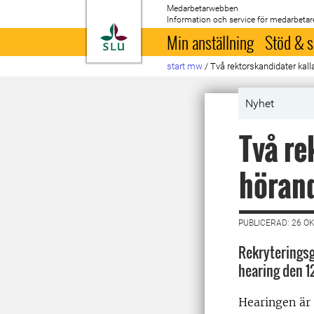
Medarbetarwebben
Information och service för medarbetar
Till startsida
Min anställning
Stöd & s
start mw
/
Två rektorskandidater kall
Nyhet
Två re
höran
PUBLICERAD: 26 O
Rekryteringsg
hearing den 1
Hearingen är 