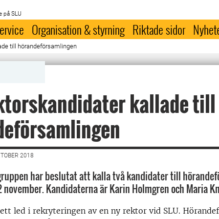
e på SLU
ervice
Organisation & styrning
Riktade sidor
Nyhet
ade till hörandeförsamlingen
ktorskandidater kallade till
deförsamlingen
KTOBER 2018
ruppen har beslutat att kalla två kandidater till hörande
2 november. Kandidaterna är Karin Holmgren och Maria K
ett led i rekryteringen av en ny rektor vid SLU. Hörand