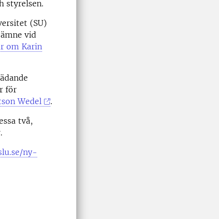
h styrelsen.
ersitet (SU)
 ämne vid
r om Karin
trädande
r för
tson Wedel
.
essa två,
.
slu.se/ny-