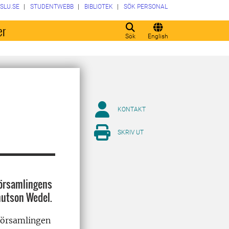
SLU.SE
STUDENTWEBB
BIBLIOTEK
SÖK PERSONAL
er
Sök
English
KONTAKT
SKRIV UT
församlingens
nutson Wedel.
eförsamlingen