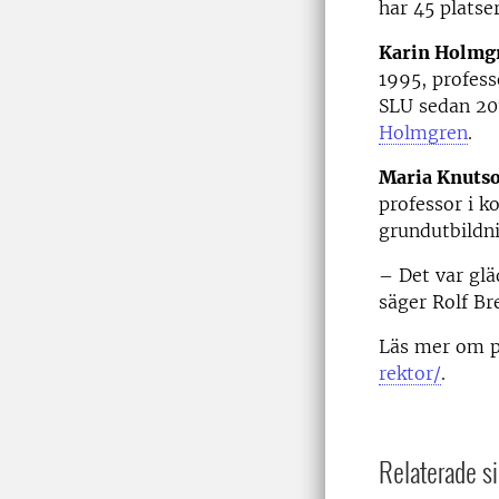
har 45 platse
Karin Holmg
1995, profess
SLU sedan 20
Holmgren
.
Maria Knuts
professor i k
grundutbildn
– Det var glä
säger Rolf Br
Läs mer om pr
rektor/
.
Relaterade si