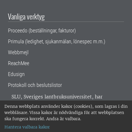
Vanliga verktyg
Proceedo (beställningar, fakturor)
Primula (ledighet, sjukanmälan, lönespec m.m.)
Webbmejl
ReachMee
Edusign
Protokoll och beslutslistor
SLU, Sveriges lantbruksuniversitet, har
verksamhet över hela Sverige. Huvudorter är
Denna webbplats använder kakor (cookies), som lagras i din
Alnarp, Uppsala och Umeå.
SLU är
webbläsare. Vissa kakor är nödvändiga för att webbplatsen
miljöcertifierat enligt ISO 14001. •
Telefon:
ska fungera korrekt. Andra är valbara.
018-67 10 00 • Org nr: 202100-2817 •
Om
Hantera valbara kakor
medarbetarwebben
•
SLU:s fakturaadress
•