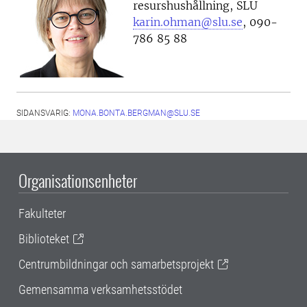
resurshushållning, SLU
karin.ohman@slu.se
, 090-
786 85 88
SIDANSVARIG:
MONA.BONTA.BERGMAN@SLU.SE
Organisationsenheter
Fakulteter
Biblioteket
Centrumbildningar och samarbetsprojekt
Gemensamma verksamhetsstödet