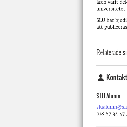
åren varit de
universitetet
SLU har bjud
att publicera
Relaterade si
Kontakt
SLU Alumn
slualumn@slu
018 67 34 47 