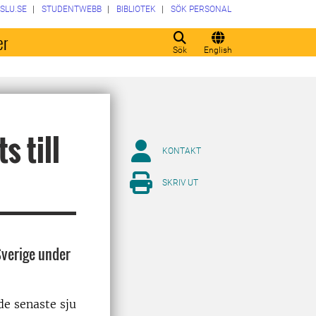
SLU.SE
STUDENTWEBB
BIBLIOTEK
SÖK PERSONAL
er
Sök
English
s till
KONTAKT
SKRIV UT
Sverige under
de senaste sju