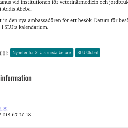
kanus vid institutionen för veterinärmedicin och jordbruk
 i Addis Abeba.
it in den nya ambassadören för ett besök. Datum för b
s i SLU:s kalendarium.
dor:
Nyheter för SLU:s medarbetare
SLU Global
information
.se
/ 018 67 20 18