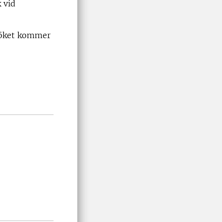
 vid
esöket kommer