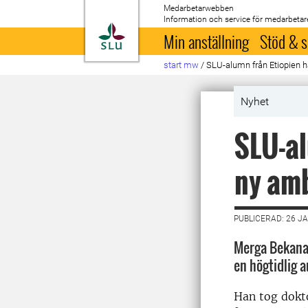
Medarbetarwebben
Information och service för medarbetar
Till startsida
Min anställning
Stöd & s
start mw
/
SLU-alumn från Etiopien h
Nyhet
SLU-al
ny am
PUBLICERAD: 26 J
Merga Bekana 
en högtidlig 
Han tog dokto