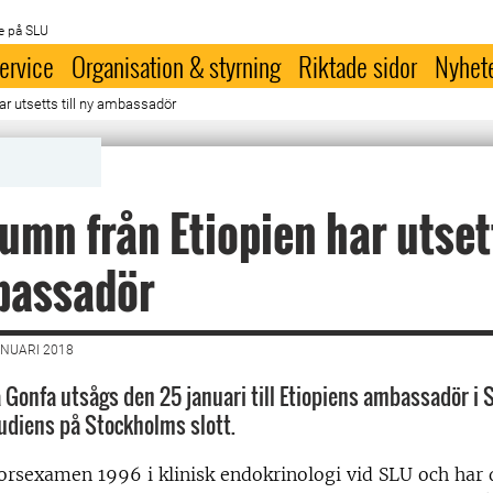
e på SLU
ervice
Organisation & styrning
Riktade sidor
Nyhet
ar utsetts till ny ambassadör
umn från Etiopien har utsett
bassadör
ANUARI 2018
Gonfa utsågs den 25 januari till Etiopiens ambassadör i 
audiens på Stockholms slott.
rsexamen 1996 i klinisk endokrinologi vid SLU och har 