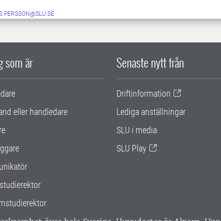
S.PERSSON@SLU.SE
ig som är
Senaste nytt från
edare
Driftinformation
and eller handledare
Lediga anställningar
re
SLU i media
ggare
SLU Play
nikatör
studierektor
mstudierektor