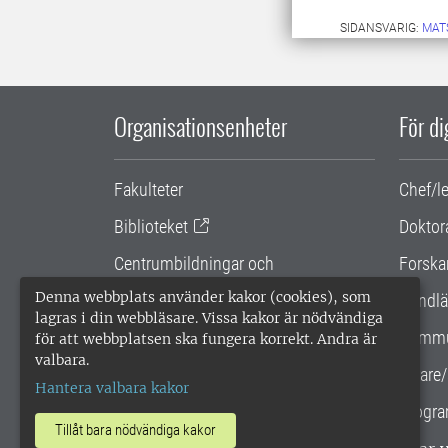
SIDANSVARIG:
MAT
Organisationsenheter
För d
Fakulteter
Chef/l
Biblioteket
Doktor
Centrumbildningar och
Forska
samarbetsprojekt
Denna webbplats använder kakor (cookies), som
Handlä
lagras i din webbläsare. Vissa kakor är nödvändiga
Gemensamma verksamhetsstödet
Kommu
för att webbplatsen ska fungera korrekt. Andra är
valbara.
SLU Holding
Lärare/
Hantera valbara kakor
Progra
Tillåt bara nödvändiga kakor