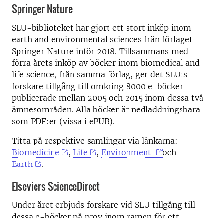
Springer Nature
SLU-biblioteket har gjort ett stort inköp inom
earth and environmental sciences från förlaget
Springer Nature inför 2018. Tillsammans med
förra årets inköp av böcker inom biomedical and
life science, från samma förlag, ger det SLU:s
forskare tillgång till omkring 8000 e-böcker
publicerade mellan 2005 och 2015 inom dessa två
ämnesområden. Alla böcker är nedladdningsbara
som PDF:er (vissa i ePUB).
Titta på respektive samlingar via länkarna:
Biomedicine
,
Life
,
Environment
och
Earth
.
Elseviers ScienceDirect
Under året erbjuds forskare vid SLU tillgång till
dessa e-böcker på prov inom ramen för ett