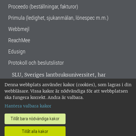
Proceedo (beställningar, fakturor)
Primula (ledighet, sjukanmälan, lönespec m.m.)
Webbmejl
ReachMee
Edusign
Protokoll och beslutslistor
SLU, Sveriges lantbruksuniversitet, har
verksamhet över hela Sverige. Huvudorter är
Denna webbplats använder kakor (cookies), som lagras i din
Alnarp, Uppsala och Umeå.
SLU är
webbläsare. Vissa kakor är nödvändiga för att webbplatsen
miljöcertifierat enligt ISO 14001. •
Telefon:
ska fungera korrekt. Andra är valbara.
018-67 10 00 • Org nr: 202100-2817 •
Om
Hantera valbara kakor
medarbetarwebben
•
SLU:s fakturaadress
•
Om SLU:s webbplatser
•
Vid KRIS
Tillåt bara nödvändiga kakor
•
Hantera kakor
•
Behandling av
Tillåt alla kakor
personuppgifter