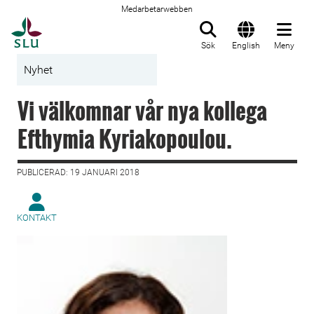
Medarbetarwebben
Till startsida
Sök
English
Meny
Nyhet
Vi välkomnar vår nya kollega
Efthymia Kyriakopoulou.
PUBLICERAD: 19 JANUARI 2018
KONTAKT