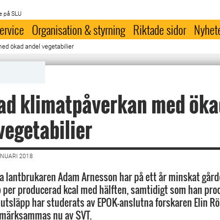
e på SLU
ervice
Organisation & styrning
Riktade sidor
Nyhet
ed ökad andel vegetabilier
ad klimatpåverkan med öka
vegetabilier
ANUARI 2018
a lantbrukaren Adam Arnesson har på ett år minskat går
 per producerad kcal med hälften, samtidigt som han pro
utsläpp har studerats av EPOK-anslutna forskaren Elin Rö
pmärksammas nu av SVT.