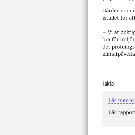
Gården som d
istället för a
– Vi är dukti
bra för miljö
det proteingr
klimatpåverk
Fakta:
Läs mer oc
Läs rappo