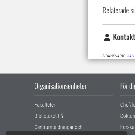
Relaterade si
Kontakt
SIDANSVARIG:
JAN
Organisationsenheter
För d
Fakulteter
Chef/l
Biblioteket
Doktor
Centrumbildningar och
Forska