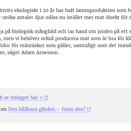
rivits ekologiskt i 20 år har haft lammproduktion som 
tt utöka antalet djur odlas nu istället mer mat direkt för
ga på biologisk mångfald och tar hand om jorden på ett 
n, men vi behöver också producera mat som är bra för kl
ödor för människor som gäller, samtidigt som det minsk
an, säger Adam Arnesson.
h se inslaget här >
rten
Den hållbara gården – finns den?