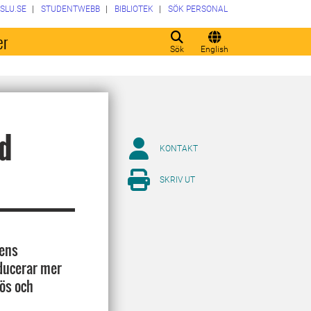
SLU.SE
STUDENTWEBB
BIBLIOTEK
SÖK PERSONAL
er
Sök
English
d
KONTAKT
SKRIV UT
dens
ducerar mer
ös och