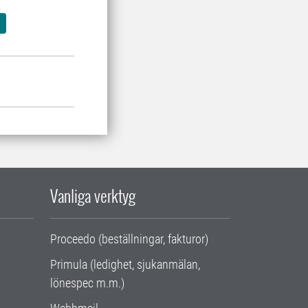
Vanliga verktyg
Proceedo (beställningar, fakturor)
Primula (ledighet, sjukanmälan,
lönespec m.m.)