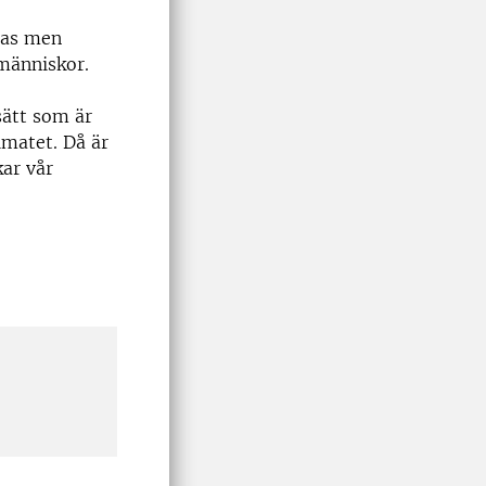
bas men
 människor.
sätt som är
imatet. Då är
ar vår