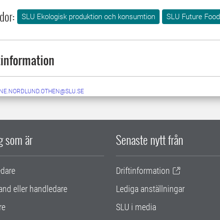
dor:
SLU Ekologisk produktion och konsumtion
SLU Future Food
information
NE.NORDLUND.OTHEN@SLU.SE
ig som är
Senaste nytt från
edare
Driftinformation
and eller handledare
Lediga anställningar
re
SLU i media