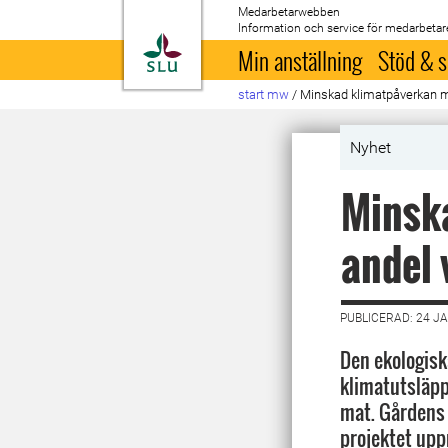
Medarbetarwebben
Information och service för medarbetar
Till startsida
Min anställning
Stöd & s
start mw
/
Minskad klimatpåverkan m
Nyhet
Minsk
andel 
PUBLICERAD: 24 J
Den ekologisk
klimatutsläpp
mat. Gårdens 
projektet up