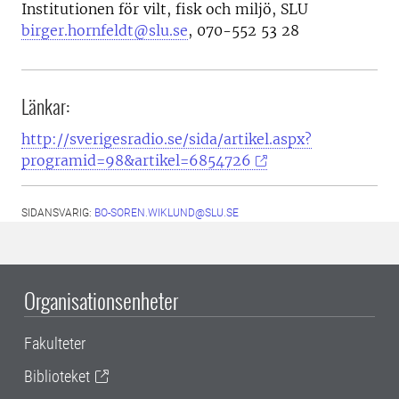
Institutionen för vilt, fisk och miljö, SLU
birger.hornfeldt@slu.se
, 070-552 53 28
Länkar:
http://sverigesradio.se/sida/artikel.aspx?
programid=98&artikel=6854726
SIDANSVARIG:
BO-SOREN.WIKLUND@SLU.SE
Organisationsenheter
Fakulteter
Biblioteket