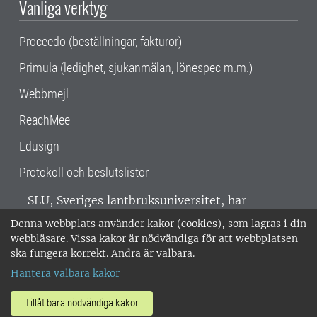
Vanliga verktyg
Proceedo (beställningar, fakturor)
Primula (ledighet, sjukanmälan, lönespec m.m.)
Webbmejl
ReachMee
Edusign
Protokoll och beslutslistor
SLU, Sveriges lantbruksuniversitet, har
verksamhet över hela Sverige. Huvudorter är
Denna webbplats använder kakor (cookies), som lagras i din
Alnarp, Uppsala och Umeå.
SLU är
webbläsare. Vissa kakor är nödvändiga för att webbplatsen
miljöcertifierat enligt ISO 14001. •
Telefon:
ska fungera korrekt. Andra är valbara.
018-67 10 00 • Org nr: 202100-2817 •
Om
Hantera valbara kakor
medarbetarwebben
•
SLU:s fakturaadress
•
Om SLU:s webbplatser
•
Vid KRIS
Tillåt bara nödvändiga kakor