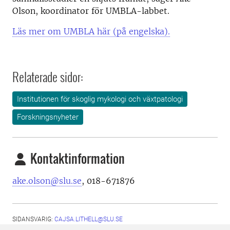
Olson, koordinator för UMBLA-labbet.
Läs mer om UMBLA här (på engelska).
Relaterade sidor:
Institutionen för skoglig mykologi och växtpatologi
Forskningsnyheter
Kontaktinformation
ake.olson@slu.se
,
018-671876
SIDANSVARIG:
CAJSA.LITHELL@SLU.SE