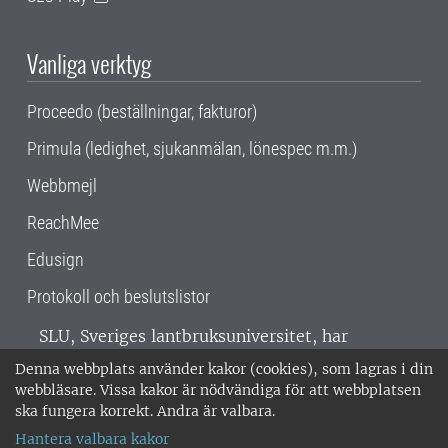
Vanliga verktyg
Proceedo (beställningar, fakturor)
Primula (ledighet, sjukanmälan, lönespec m.m.)
Webbmejl
ReachMee
Edusign
Protokoll och beslutslistor
SLU, Sveriges lantbruksuniversitet, har
verksamhet över hela Sverige. Huvudorter är
Denna webbplats använder kakor (cookies), som lagras i din
Alnarp, Uppsala och Umeå.
SLU är
webbläsare. Vissa kakor är nödvändiga för att webbplatsen
miljöcertifierat enligt ISO 14001. •
Telefon:
ska fungera korrekt. Andra är valbara.
018-67 10 00 • Org nr: 202100-2817 •
Om
Hantera valbara kakor