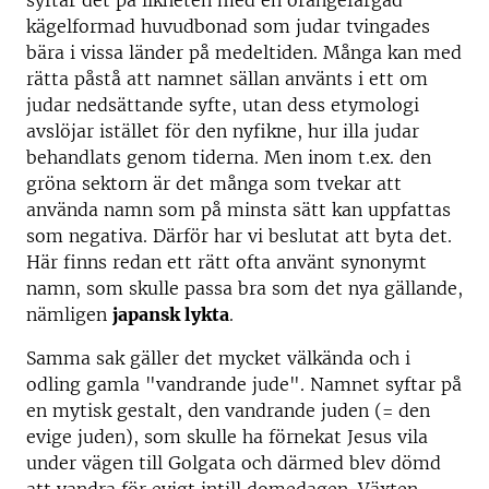
syftar det på likheten med en orangefärgad
kägelformad huvudbonad som judar tvingades
bära i vissa länder på medeltiden. Många kan med
rätta påstå att namnet sällan använts i ett om
judar nedsättande syfte, utan dess etymologi
avslöjar istället för den nyfikne, hur illa judar
behandlats genom tiderna. Men inom t.ex. den
gröna sektorn är det många som tvekar att
använda namn som på minsta sätt kan uppfattas
som negativa. Därför har vi beslutat att byta det.
Här finns redan ett rätt ofta använt synonymt
namn, som skulle passa bra som det nya gällande,
nämligen
japansk lykta
.
Samma sak gäller det mycket välkända och i
odling gamla "vandrande jude". Namnet syftar på
en mytisk gestalt, den vandrande juden (= den
evige juden), som skulle ha förnekat Jesus vila
under vägen till Golgata och därmed blev dömd