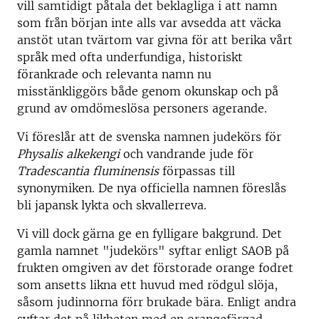
vill samtidigt påtala det beklagliga i att namn
som från början inte alls var avsedda att väcka
anstöt utan tvärtom var givna för att berika vårt
språk med ofta underfundiga, historiskt
förankrade och relevanta namn nu
misstänkliggörs både genom okunskap och på
grund av omdömeslösa personers agerande.
Vi föreslår att de svenska namnen judekörs för
Physalis alkekengi
och vandrande jude för
Tradescantia fluminensis
förpassas till
synonymiken. De nya officiella namnen föreslås
bli japansk lykta och skvallerreva.
Vi vill dock gärna ge en fylligare bakgrund. Det
gamla namnet "judekörs" syftar enligt SAOB på
frukten omgiven av det förstorade orange fodret
som ansetts likna ett huvud med rödgul slöja,
såsom judinnorna förr brukade bära. Enligt andra