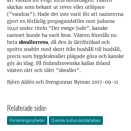
att vandra för evigt intill domedagen. Växten
skickar som bekant ut revor eller utlöpare
("vandrar"). Hade det inte varit för att nazisterna
gjort en förfärlig propagandafilm mot judarna
1940 under titeln "Der ewige Jude", kanske
namnet kunde ha varit kvar. Växten föreslås nu
heta
skvallerreva
, då den är lättförökad och
spritts snabbt med skott från hushåll till hushåll,
precis som bygdeskvaller plägade göra och kanske
gör än idag. På finlandssvenska kallas ibland
växten rätt och slätt "skvaller".
Björn Aldén och Svengunnar Ryman 2017-09-11
Relaterade sidor:
Forskningsnyheter
Svensk kulturväxtdatabas