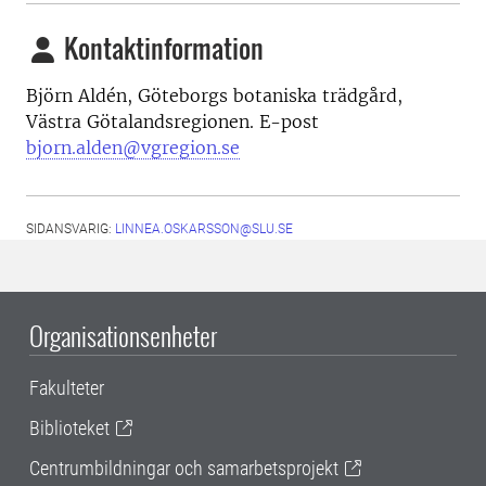
Kontaktinformation
Björn Aldén, Göteborgs botaniska trädgård,
Västra Götalandsregionen. E-post
bjorn.alden@vgregion.se
SIDANSVARIG:
LINNEA.OSKARSSON@SLU.SE
Organisationsenheter
Fakulteter
Biblioteket
Centrumbildningar och samarbetsprojekt