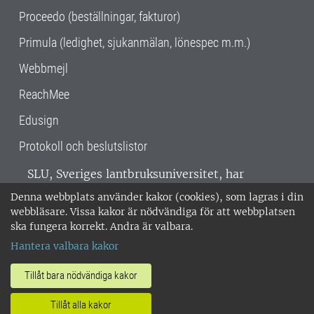
Proceedo (beställningar, fakturor)
Primula (ledighet, sjukanmälan, lönespec m.m.)
Webbmejl
ReachMee
Edusign
Protokoll och beslutslistor
SLU, Sveriges lantbruksuniversitet, har
verksamhet över hela Sverige. Huvudorter är
Denna webbplats använder kakor (cookies), som lagras i din
Alnarp, Uppsala och Umeå.
SLU är
webbläsare. Vissa kakor är nödvändiga för att webbplatsen
miljöcertifierat enligt ISO 14001. •
Telefon:
ska fungera korrekt. Andra är valbara.
018-67 10 00 • Org nr: 202100-2817 •
Om
Hantera valbara kakor
medarbetarwebben
•
SLU:s fakturaadress
•
Om SLU:s webbplatser
•
Vid KRIS
Tillåt bara nödvändiga kakor
•
Hantera kakor
•
Behandling av
Tillåt alla kakor
personuppgifter