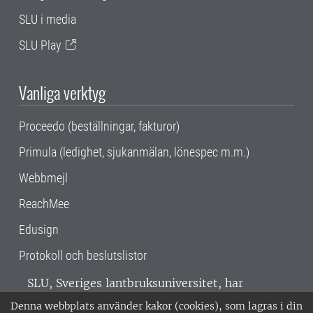
SLU i media
SLU Play
Vanliga verktyg
Proceedo (beställningar, fakturor)
Primula (ledighet, sjukanmälan, lönespec m.m.)
Webbmejl
ReachMee
Edusign
Protokoll och beslutslistor
SLU, Sveriges lantbruksuniversitet, har
verksamhet över hela Sverige. Huvudorter är
Denna webbplats använder kakor (cookies), som lagras i din