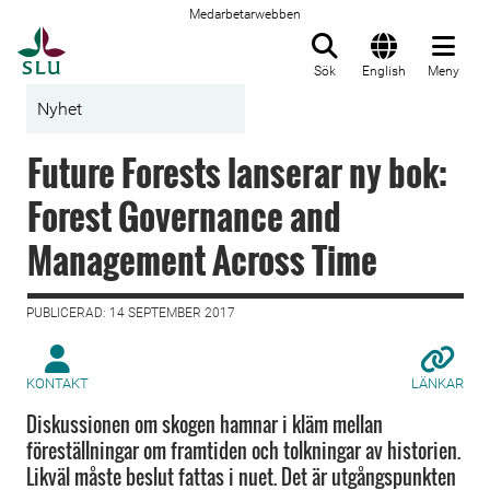
Medarbetarwebben
Till startsida
Sök
English
Meny
Nyhet
Future Forests lanserar ny bok:
Forest Governance and
Management Across Time
PUBLICERAD: 14 SEPTEMBER 2017
KONTAKT
LÄNKAR
Diskussionen om skogen hamnar i kläm mellan
föreställningar om framtiden och tolkningar av historien.
Likväl måste beslut fattas i nuet. Det är utgångspunkten