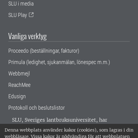
SLU i media
SLU Play
Vanliga verktyg
Proceedo (beställningar, fakturor)
Primula (ledighet, sjukanmälan, lönespec m.m.)
Webbmejl
ReachMee
Edusign
Protokoll och beslutslistor
SLU, Sveriges lantbruksuniversitet, har
verksamhet över hela Sverige. Huvudorter är
Denna webbplats använder kakor (cookies), som lagras i din
Alnarp, Uppsala och Umeå.
SLU är
webbläsare. Vissa kakor är nödvändiga för att webbplatsen