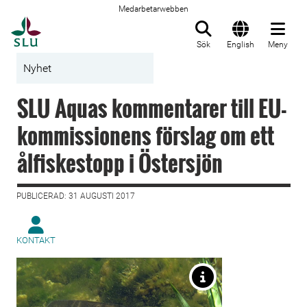
Medarbetarwebben
Till startsida
Sök
English
Meny
Nyhet
SLU Aquas kommentarer till EU-
kommissionens förslag om ett
ålfiskestopp i Östersjön
PUBLICERAD: 31 AUGUSTI 2017
KONTAKT