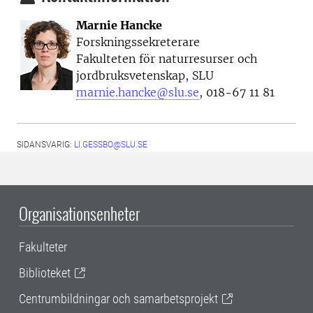
Marnie Hancke
Forskningssekreterare
Fakulteten för naturresurser och
jordbruksvetenskap, SLU
marnie.hancke@slu.se
, 018-67 11 81
SIDANSVARIG:
LI.GESSBO@SLU.SE
Organisationsenheter
Fakulteter
Biblioteket
Centrumbildningar och samarbetsprojekt