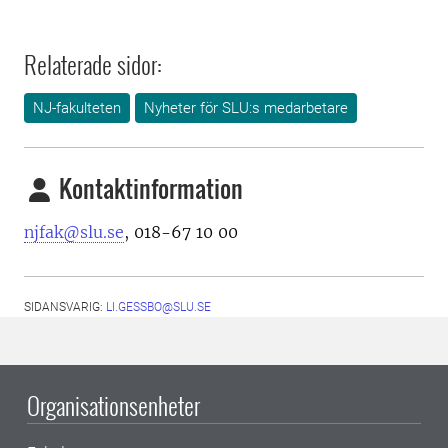
Relaterade sidor:
NJ-fakulteten
Nyheter för SLU:s medarbetare
Kontaktinformation
njfak@slu.se
, 018-67 10 00
SIDANSVARIG:
LI.GESSBO@SLU.SE
Organisationsenheter