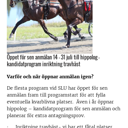
Öppet för sen anmälan 14 – 31 juli till hippolog –
kandidatprogram inriktning travhäst
Varför och när öppnar anmälan igen?
De flesta program vid SLU har öppet för sen
anmälan fram till programstart för att fylla
eventuella kvarblivna platser. Även i år öppnar
hippolog – kandidatprogram för sen anmälan och
planerar för extra antagningsprov.
·
Inriktning travhäst-
vi har ett fåtal platser