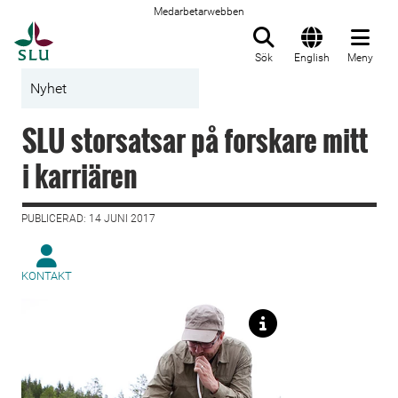
Medarbetarwebben
Till startsida
Sök
English
Meny
Nyhet
SLU storsatsar på forskare mitt
i karriären
PUBLICERAD: 14 JUNI 2017
KONTAKT