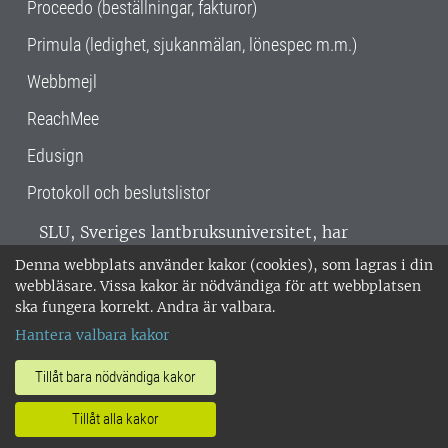
Proceedo (beställningar, fakturor)
Primula (ledighet, sjukanmälan, lönespec m.m.)
Webbmejl
ReachMee
Edusign
Protokoll och beslutslistor
SLU, Sveriges lantbruksuniversitet, har
verksamhet över hela Sverige. Huvudorter är
Denna webbplats använder kakor (cookies), som lagras i din
Alnarp, Uppsala och Umeå.
SLU är
webbläsare. Vissa kakor är nödvändiga för att webbplatsen
miljöcertifierat enligt ISO 14001. •
Telefon:
ska fungera korrekt. Andra är valbara.
018-67 10 00 • Org nr: 202100-2817 •
Om
Hantera valbara kakor
medarbetarwebben
•
SLU:s fakturaadress
•
Om SLU:s webbplatser
•
Vid KRIS
Tillåt bara nödvändiga kakor
•
Hantera kakor
•
Behandling av
Tillåt alla kakor
personuppgifter