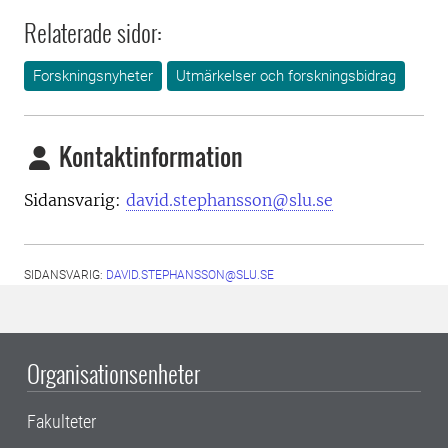
Relaterade sidor:
Forskningsnyheter
Utmärkelser och forskningsbidrag
Kontaktinformation
Sidansvarig:
david.stephansson@slu.se
SIDANSVARIG:
DAVID.STEPHANSSON@SLU.SE
Organisationsenheter
Fakulteter