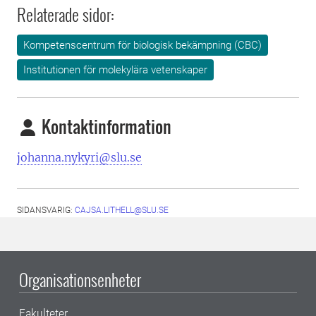
Relaterade sidor:
Kompetenscentrum för biologisk bekämpning (CBC)
Institutionen för molekylära vetenskaper
Kontaktinformation
johanna.nykyri@slu.se
SIDANSVARIG:
CAJSA.LITHELL@SLU.SE
Organisationsenheter
Fakulteter