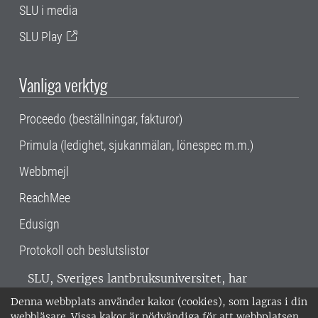
SLU i media
SLU Play
Vanliga verktyg
Proceedo (beställningar, fakturor)
Primula (ledighet, sjukanmälan, lönespec m.m.)
Webbmejl
ReachMee
Edusign
Protokoll och beslutslistor
SLU, Sveriges lantbruksuniversitet, har
verksamhet över hela Sverige. Huvudorter är
Denna webbplats använder kakor (cookies), som lagras i din
Alnarp, Uppsala och Umeå.
SLU är
webbläsare. Vissa kakor är nödvändiga för att webbplatsen