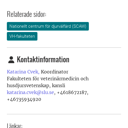
Relaterade sidor:
Nationellt centrum för djurvälfärd (SCAW)
VH-fakulteten
Kontaktinformation
Katarina Cvek,
Koordinator
Fakulteten för veterinärmedicin och
husdjursvetenskap, kansli
katarina.cvek@slu.se
,
+4618672187,
+46735934920
Länkar: